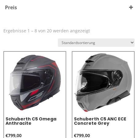
C5
(9)
Preis
C5 ANC ECE
(2)
J2
(5)
Ergebnisse 1 – 16 von 20 werden angezeigt
Schuberth C5 Omega
Schuberth C5 ANC ECE
Anthracite
Concrete Grey
€
799,00
€
799,00