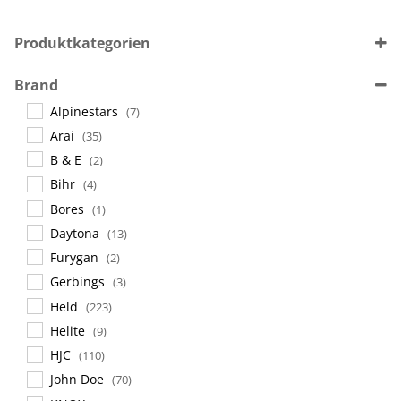
Produktkategorien
Sprechanlagen
(11)
Brand
Helme
(342)
Alpinestars
(7)
Arai
(35)
B & E
(2)
Bihr
(4)
Bores
(1)
Daytona
(13)
Furygan
(2)
Gerbings
(3)
Held
(223)
Helite
(9)
HJC
(110)
John Doe
(70)