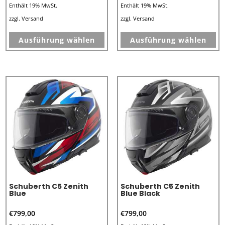
Enthält 19% MwSt.
Enthält 19% MwSt.
zzgl.
Versand
zzgl.
Versand
Dieses
Di
Ausführung wählen
Ausführung wählen
Produkt
Pr
weist
we
mehrere
me
Varianten
Va
auf.
au
Die
Di
Optionen
Op
können
kö
auf
au
der
de
Produktseite
Pr
Schuberth C5 Zenith
Schuberth C5 Zenith
gewählt
ge
Blue
Blue Black
werden
we
€
799,00
€
799,00