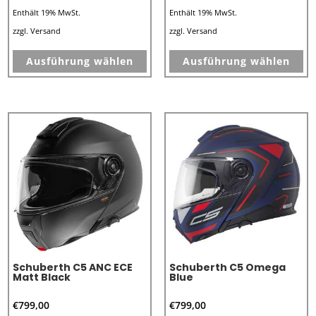
Enthält 19% MwSt.
Enthält 19% MwSt.
zzgl.
Versand
zzgl.
Versand
Dieses
Di
Ausführung wählen
Ausführung wählen
Produkt
Pr
weist
we
mehrere
me
Varianten
Va
auf.
au
Die
Di
Optionen
Op
können
kö
auf
au
der
de
Produktseite
Pr
Schuberth C5 ANC ECE
Schuberth C5 Omega
gewählt
ge
Matt Black
Blue
werden
we
€
799,00
€
799,00