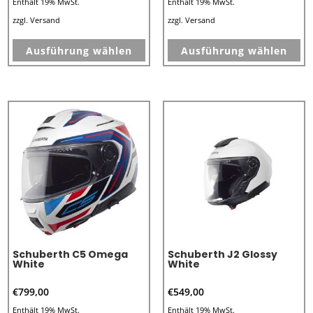
Enthält 19% MwSt.
Enthält 19% MwSt.
zzgl.
Versand
zzgl.
Versand
Dieses
Di
Ausführung wählen
Ausführung wählen
Produkt
Pr
weist
we
mehrere
me
Varianten
Va
auf.
au
Die
Di
Optionen
Op
können
kö
auf
au
der
de
Produktseite
Pr
Schuberth C5 Omega
Schuberth J2 Glossy
gewählt
ge
White
White
werden
we
€
799,00
€
549,00
Enthält 19% MwSt.
Enthält 19% MwSt.