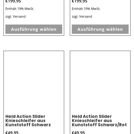
€
199,95
€
199,95
Enthält 19% MwSt.
Enthält 19% MwSt.
zzgl.
Versand
zzgl.
Versand
Dieses
Di
Ausführung wählen
Ausführung wählen
Produkt
Pr
weist
we
mehrere
me
Varianten
Va
auf.
au
Die
Di
Optionen
Op
können
kö
auf
au
der
de
Produktseite
Pr
Held Action Slider
Held Action Slider
gewählt
ge
Knieschleifer aus
Knieschleifer aus
Kunststoff Schwarz
Kunststoff Schwarz/Rot
werden
we
€
49,95
€
49,95