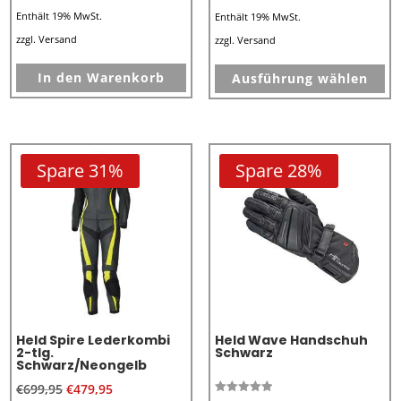
Preis
Preis
Enthält 19% MwSt.
Enthält 19% MwSt.
war:
ist:
zzgl.
Versand
zzgl.
Versand
€199,95
€69,00.
Di
In den Warenkorb
Ausführung wählen
Pr
we
me
Va
Spare 31%
Spare 28%
au
Di
Op
kö
au
de
Pr
Held Spire Lederkombi
Held Wave Handschuh
ge
2-tlg.
Schwarz
Schwarz/Neongelb
we
€
699,95
€
479,95