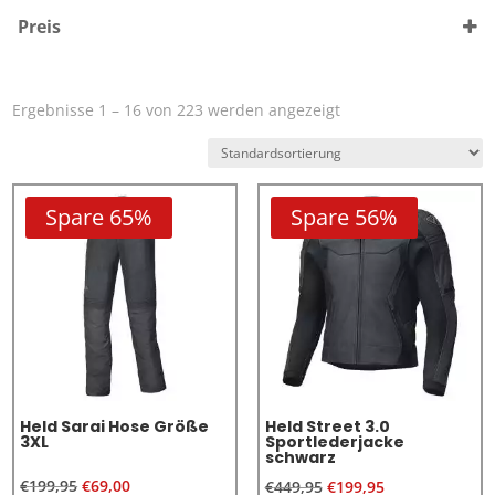
Frauen
(63)
Preis
Männer
(205)
Unisex
(36)
Ergebnisse 1 – 16 von 223 werden angezeigt
Spare 65%
Spare 56%
Held Sarai Hose Größe
Held Street 3.0
3XL
Sportlederjacke
schwarz
Ursprünglicher
Aktueller
€
199,95
€
69,00
€
449,95
€
199,95