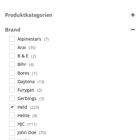
Produktkategorien
Textilbekleidung
(157)
Brand
Lederbekleidung
(74)
Alpinestars
(7)
Handschuhe
(54)
Arai
(35)
Stiefel
(48)
B & E
(2)
Air-Bag Kollektion
(16)
Bihr
(4)
Funktionswäsche | Unterwäsche
(26)
Bores
(1)
Regenbekleidung
(18)
Daytona
(13)
Tankrucksäcke & Gepäcktaschen
(5)
Furygan
(2)
Accessoires
(70)
Gerbings
(3)
Held
(223)
Helite
(9)
HJC
(111)
John Doe
(70)