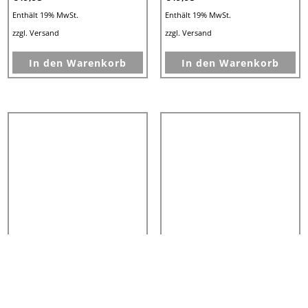
Enthält 19% MwSt.
Enthält 19% MwSt.
zzgl.
Versand
zzgl.
Versand
In den Warenkorb
In den Warenkorb
Held Ayana 3 Einteilige
Held Ayana 3 Einteilige
Damenkombi
Damenkombi
Schwarz/Weiß
Schwarz/Weiß/Rot
€
999,95
€
999,95