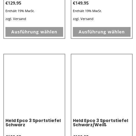
€
129,95
€
149,95
Enthält 19% MwSt.
Enthält 19% MwSt.
zzgl.
Versand
zzgl.
Versand
Dieses
Di
Ausführung wählen
Ausführung wählen
Produkt
Pr
weist
we
mehrere
me
Varianten
Va
auf.
au
Die
Di
Optionen
Op
können
kö
auf
au
der
de
Produktseite
Pr
Held Epco 3 Sportstiefel
Held Epco 3 Sportstiefel
gewählt
ge
Schwarz
Schwarz/Weiß
werden
we