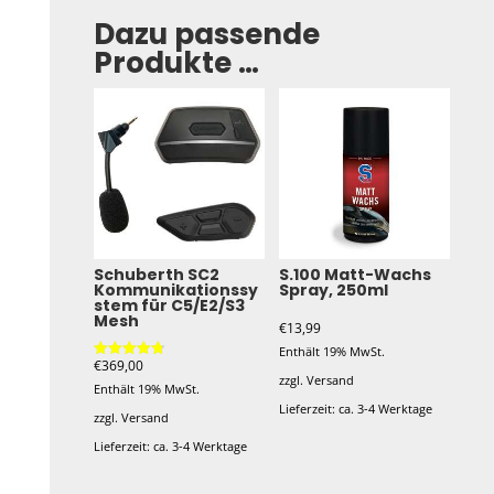
Dazu passende
Produkte …
Schuberth SC2
S.100 Matt-Wachs
Kommunikationssy
Spray, 250ml
stem für C5/E2/S3
Mesh
€
13,99
Enthält 19% MwSt.
€
369,00
Bewertet
zzgl.
Versand
mit
Enthält 19% MwSt.
4.80
von 5
Lieferzeit: ca. 3-4 Werktage
zzgl.
Versand
Lieferzeit: ca. 3-4 Werktage