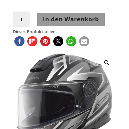
Schuberth
In den Warenkorb
C5
Zenith
Dieses Produkt teilen:
Blue
Black
Menge