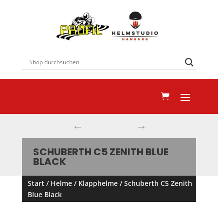
←
→
SCHUBERTH C5 ZENITH BLUE
BLACK
Start
/
Helme
/
Klapphelme
/ Schuberth C5 Zenith
Blue Black