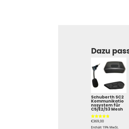
Dazu pas
Schuberth SC2
Kommunikatio
nssystem für
C5/E2/S3 Mesh
€
369,00
Bewertet
mit
Enthält 19% MwSt.
4.80