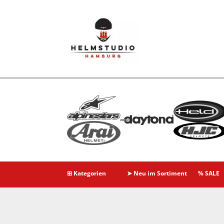
⊞ Kategorien
➤ Neu im Sortiment
% SALE