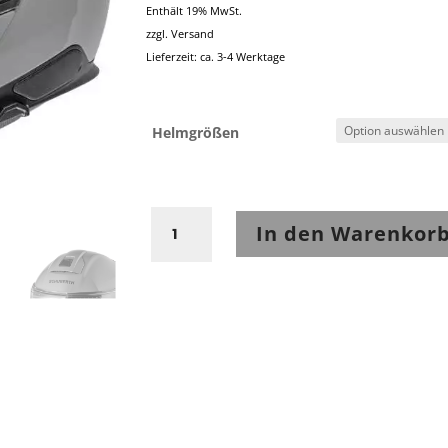
Enthält 19% MwSt.
zzgl.
Versand
Lieferzeit: ca. 3-4 Werktage
Helmgrößen
Schuberth
In den Warenkor
C5
ANC
ECE
Concrete
Grey
Menge