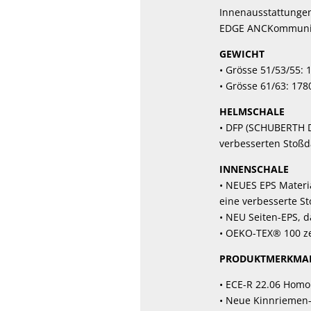
Innenausstattungen
EDGE ANCKommunik
GEWICHT
• Grösse 51/53/55: 
• Grösse 61/63: 178
HELMSCHALE
• DFP (SCHUBERTH Di
verbesserten Stoßd
INNENSCHALE
• NEUES EPS Materia
eine verbesserte S
• NEU Seiten-EPS,
• OEKO-TEX® 100 ze
PRODUKTMERKMA
• ECE-R 22.06 Homo
• Neue Kinnriemen-