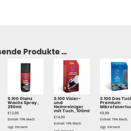
sende Produkte …
S.100 Glanz
S.100 Visier-
S.100 Das Tuc
Wachs Spray ,
und
Premium
250ml
Helmreiniger
Mikrofasertu
mit Tuch , 100ml
€
13,99
€
9,99
€
14,99
Enthält 19% MwSt.
Enthält 19% MwSt.
Enthält 19% MwSt.
zzgl.
Versand
zzgl.
Versand
zzgl.
Versand