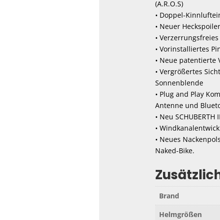
(A.R.O.S)
• Doppel-Kinnluftei
• Neuer Heckspoiler
• Verzerrungsfreies
• Vorinstalliertes P
• Neue patentierte
• Vergrößertes Sich
Sonnenblende
• Plug and Play Ko
Antenne und Bluetoo
• Neu SCHUBERTH I
• Windkanalentwick
• Neues Nackenpols
Naked-Bike.
Zusätzlic
Brand
Helmgrößen