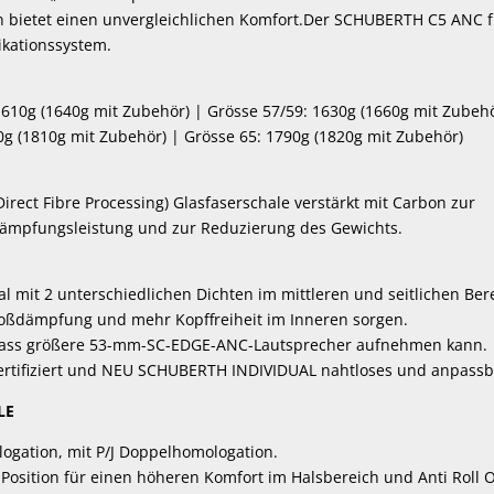
 bietet einen unvergleichlichen Komfort.Der SCHUBERTH C5 ANC f
ationssystem.
1610g (1640g mit Zubehör) | Grösse 57/59: 1630g (1660g mit Zubeh
0g (1810g mit Zubehör) | Grösse 65: 1790g (1820g mit Zubehör)
rect Fibre Processing) Glasfaserschale verstärkt mit Carbon zur
ämpfungsleistung und zur Reduzierung des Gewichts.
l mit 2 unterschiedlichen Dichten im mittleren und seitlichen Bere
toßdämpfung und mehr Kopffreiheit im Inneren sorgen.
 dass größere 53-mm-SC-EDGE-ANC-Lautsprecher aufnehmen kann.
rtifiziert und NEU SCHUBERTH INDIVIDUAL nahtloses und anpassba
LE
logation, mit P/J Doppelhomologation.
Position für einen höheren Komfort im Halsbereich und Anti Roll O