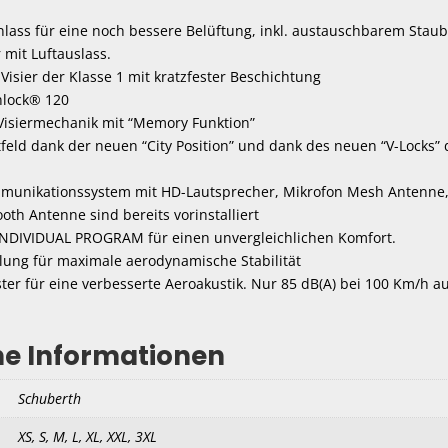
nlass für eine noch bessere Belüftung, inkl. austauschbarem Staubf
 mit Luftauslass.
 Visier der Klasse 1 mit kratzfester Beschichtung
inlock® 120
 Visiermechanik mit “Memory Funktion”
tfeld dank der neuen “City Position” und dank des neuen “V-Locks” 
mmunikationssystem mit HD-Lautsprecher, Mikrofon Mesh Antenne
th Antenne sind bereits vorinstalliert
NDIVIDUAL PROGRAM für einen unvergleichlichen Komfort.
lung für maximale aerodynamische Stabilität
ter für eine verbesserte Aeroakustik. Nur 85 dB(A) bei 100 Km/h a
he Informationen
Schuberth
XS, S, M, L, XL, XXL, 3XL