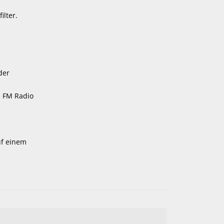
ilter.
der
, FM Radio
uf einem