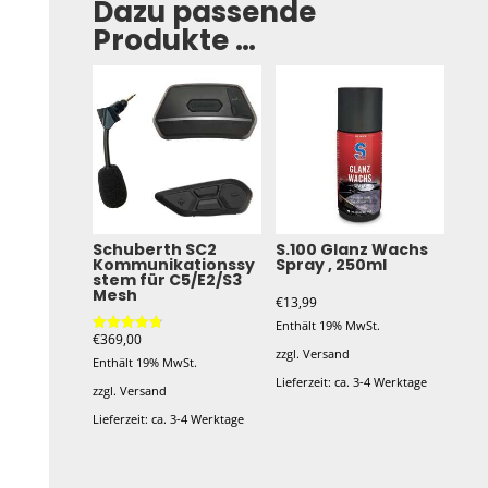
Dazu passende
Produkte …
Schuberth SC2
S.100 Glanz Wachs
Kommunikationssy
Spray , 250ml
stem für C5/E2/S3
Mesh
€
13,99
Enthält 19% MwSt.
€
369,00
Bewertet
zzgl.
Versand
mit
Enthält 19% MwSt.
4.80
von 5
Lieferzeit: ca. 3-4 Werktage
zzgl.
Versand
Lieferzeit: ca. 3-4 Werktage