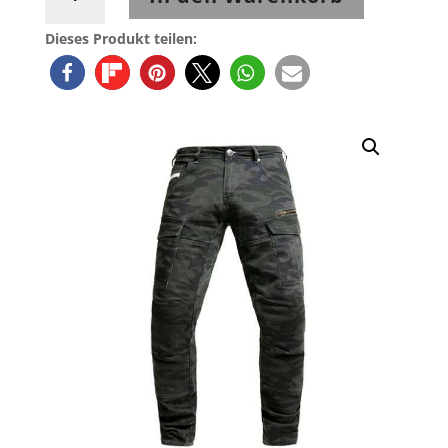
Doe
Cargohose
Dieses Produkt teilen:
Defender
Mono
Camouflage
Menge