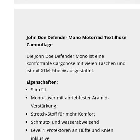
auf.
Die
Optionen
können
John Doe Defender Mono Motorrad Textilhose
auf
Camouflage
der
Produktseite
Die John Doe Defender Mono ist eine
komfortable Cargohose mit vielen Taschen und
gewählt
ist mit XTM-Fiber® ausgestattet.
werden
Eigenschaften:
Slim Fit
Mono-Layer mit abriebfester Aramid-
Verstärkung
Stretch-Stoff für mehr Komfort
Schmutz- und wasserabweisend
Level 1 Protektoren an Hüfte und Knien
inklusive