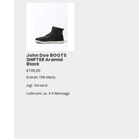
John Doe BOOTS
SHIFTER Aramid
Black
€
199,00
Enthält 19% MwSt.
zzgl.
Versand
Lieferzeit: ca. 3-4 Werktage
Dieses
Produkt
weist
mehrere
Varianten