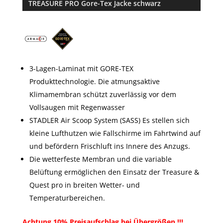
TREASURE PRO Gore-Tex Jacke schwarz
basieren
d auf
Kundenbe
wertung
3-Lagen-Laminat mit GORE-TEX
Produkttechnologie. Die atmungsaktive
Klimamembran schützt zuverlässig vor dem
Vollsaugen mit Regenwasser
STADLER Air Scoop System (SASS) Es stellen sich
kleine Lufthutzen wie Fallschirme im Fahrtwind auf
und befördern Frischluft ins Innere des Anzugs.
Die wetterfeste Membran und die variable
Belüftung ermöglichen den Einsatz der Treasure &
Quest pro in breiten Wetter- und
Temperaturbereichen.
Achtung 10% Preisaufschlag bei Übergrößen !!!