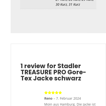
30 Kurz, 31 Kurz
1 review for
Stadler
TREASURE PRO Gore-
Tex Jacke schwarz
Bewertet
Reno
–
7. Februar 2024
mit
5
von 5
Moin aus Hamburg. Die Jacke ist