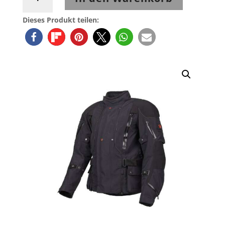
TREASURE
PRO
Dieses Produkt teilen:
Gore-
Tex
Jacke
schwarz
Menge