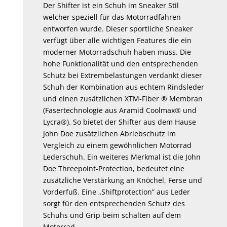
der
Der Shifter ist ein Schuh im Sneaker Stil
Produktseite
welcher speziell für das Motorradfahren
entworfen wurde. Dieser sportliche Sneaker
gewählt
verfügt über alle wichtigen Features die ein
werden
moderner Motorradschuh haben muss. Die
hohe Funktionalität und den entsprechenden
Schutz bei Extrembelastungen verdankt dieser
Schuh der Kombination aus echtem Rindsleder
und einen zusätzlichen XTM-Fiber ® Membran
(Fasertechnologie aus Aramid Coolmax® und
Lycra®). So bietet der Shifter aus dem Hause
John Doe zusätzlichen Abriebschutz im
Vergleich zu einem gewöhnlichen Motorrad
Lederschuh. Ein weiteres Merkmal ist die John
Doe Threepoint-Protection, bedeutet eine
zusätzliche Verstärkung an Knöchel, Ferse und
Vorderfuß. Eine „Shiftprotection” aus Leder
sorgt für den entsprechenden Schutz des
Schuhs und Grip beim schalten auf dem
Motorrad.