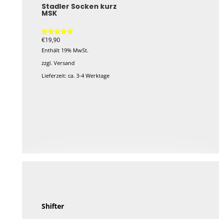
Stadler Socken kurz
MSK
€
19,90
Bewertet mit
5.00
Enthält 19% MwSt.
von 5
zzgl.
Versand
Lieferzeit: ca. 3-4 Werktage
Dieses
Produkt
weist
mehrere
Varianten
auf.
Die
Optionen
können
Shifter
auf