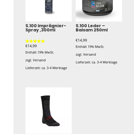
S.100 Imprägnier-
S.100 Leder –
Spray ,300ml
Balsam 250ml
€
14,99
€
14,99
Enthält 19% MwSt.
Bewertet mit
5.00
Enthält 19% MwSt.
von 5
zzgl.
Versand
zzgl.
Versand
Lieferzeit: ca. 3-4 Werktage
Lieferzeit: ca. 3-4 Werktage