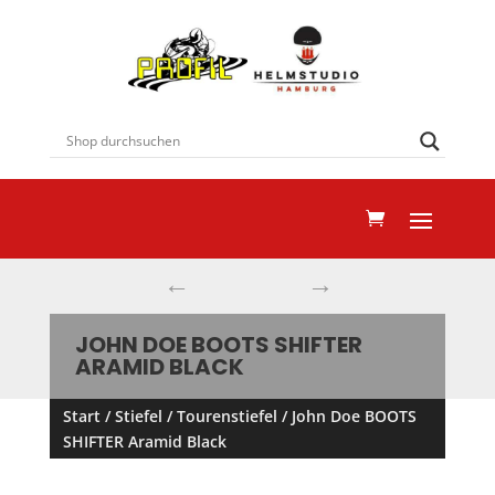
←
→
JOHN DOE BOOTS SHIFTER
ARAMID BLACK
Start
/
Stiefel
/
Tourenstiefel
/ John Doe BOOTS
SHIFTER Aramid Black