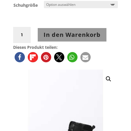
Schuhgröße
John
In den Warenkorb
Doe
BOOTS
Dieses Produkt teilen:
SHIFTER
Aramid
Black
Menge