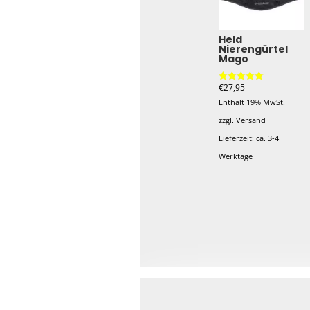
Held
Nierengürtel
Mago
€
27,95
Bewertet mit
5.00
Enthält 19% MwSt.
von 5
zzgl.
Versand
Lieferzeit: ca. 3-4
Werktage
Dieses
Produkt
weist
mehrere
Varianten
auf.
Die
Optionen