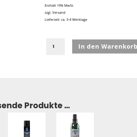
war:
ist:
Enthält 19% MwSt.
€199,95
€69,00.
zzgl.
Versand
Lieferzeit: ca. 3-4 Werktage
Held
In den Warenkor
Sarai
Hose
Größe
3XL
Menge
sende Produkte …