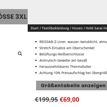
SSE 3XL
Start
/
Textilbekleidung
/
Hosen
/ Held Sarai 
REISSA®-Z-Liner, wasser-/winddicht, atm
Stretch-Einsätze am Oberschenkel
Belüftungs-Reißverschlüsse
Antirutsch-Gewebe am Gesäß
herausnehmbares Thermofutter
Achtung 10% Preisaufschlag bei Übergröße
Größentabelle anzeigen
Ursprünglicher
Aktuelle
€
199,95
€
69,00
Preis
Preis