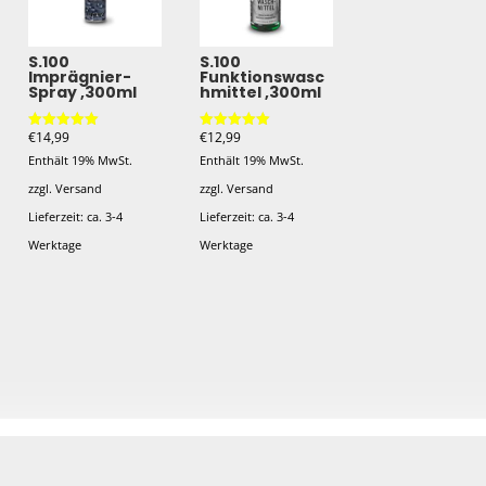
S.100
S.100
Imprägnier-
Funktionswasc
Spray ,300ml
hmittel ,300ml
€
14,99
€
12,99
Bewertet mit
Bewertet mit
5.00
5.00
Enthält 19% MwSt.
Enthält 19% MwSt.
von 5
von 5
zzgl.
Versand
zzgl.
Versand
Lieferzeit: ca. 3-4
Lieferzeit: ca. 3-4
Werktage
Werktage