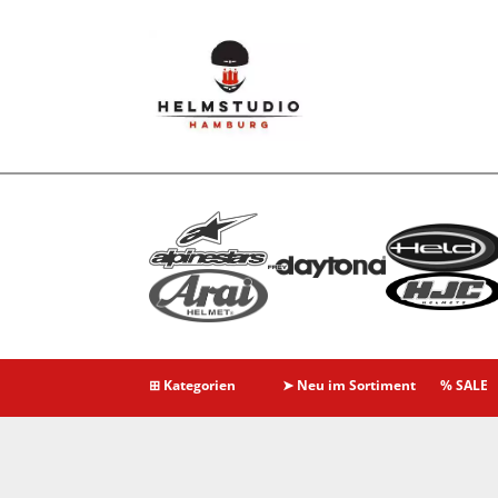
⊞ Kategorien
➤ Neu im Sortiment
% SALE