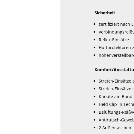
können
Sicherheit
auf
der
zertifiziert nach
Produktseite
Verbindungsreißv
gewählt
Reflex-Einsätze
werden
Hüftprotektoren z
höhenverstellbare
Komfort/Ausstatt
Stretch-Einsätze
Stretch-Einsätze
Knöpfe am Bund f
Held Clip-in Tech
Belüftungs-Reißv
Antirutsch-Gewe
2 Außentaschen