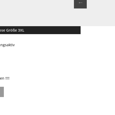
←
Hose Größe 3XL
ungsaktiv
n !!!!
r