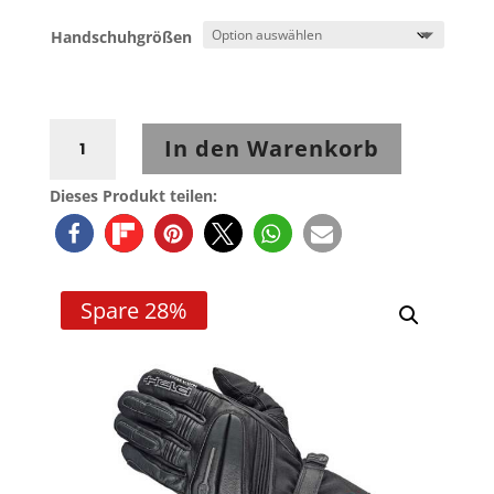
Handschuhgrößen
Held
In den Warenkorb
Wave
Handschuh
Dieses Produkt teilen:
Schwarz
Menge
Spare 28%