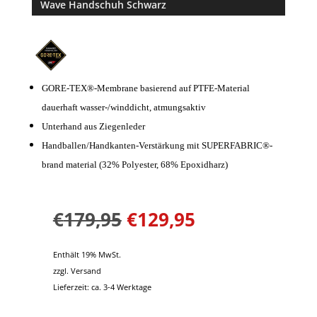
Wave Handschuh Schwarz
basieren
d auf
Kundenbe
wertung
GORE-TEX®-Membrane basierend auf PTFE-Material
dauerhaft wasser-/winddicht, atmungsaktiv
Unterhand aus Ziegenleder
Handballen/Handkanten-Verstärkung mit SUPERFABRIC®-
brand material (32% Polyester, 68% Epoxidharz)
€
179,95
€
129,95
Enthält 19% MwSt.
zzgl.
Versand
Lieferzeit: ca. 3-4 Werktage