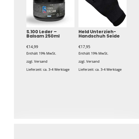
S.100 Leder –
Held Unterzieh-
Balsam 250ml
Handschuh Seide
€
14,99
€
17,95
Enthält 19% MwSt.
Enthält 19% MwSt.
zzgl.
Versand
zzgl.
Versand
Lieferzeit: ca. 3-4 Werktage
Lieferzeit: ca. 3-4 Werktage
Dieses
Produkt
weist
mehrere
Varianten
auf.
Die
Optionen