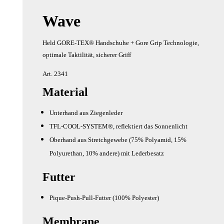
können
Wave
auf
der
Held GORE-TEX® Handschuhe + Gore Grip Technologie,
Produktseite
optimale Taktilität, sicherer Griff
gewählt
Art. 2341
werden
Material
Unterhand aus Ziegenleder
TFL-COOL-SYSTEM®, reflektiert das Sonnenlicht
Oberhand aus Stretchgewebe (75% Polyamid, 15%
Polyurethan, 10% andere) mit Lederbesatz
Futter
Pique-Push-Pull-Futter (100% Polyester)
Membrane