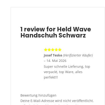
1 review for
Held Wave
Handschuh Schwarz
Bewertet
Josef Teske
(Verifizierter Käufer)
mit
5
von 5
–
14. Mai 2026
Super schnelle Lieferung, top
verpackt, top Ware, alles
perfekt!!!
Bewertung hinzufügen
Deine E-Mail-Adresse wird nicht veröffentlicht.