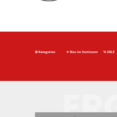
⊞ Kategorien
➤ Neu im Sortiment
% SALE
ER