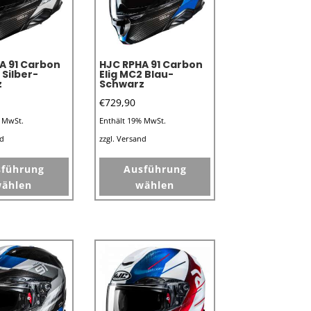
A 91 Carbon
HJC RPHA 91 Carbon
 Silber-
Elig MC2 Blau-
z
Schwarz
€
729,90
% MwSt.
Enthält 19% MwSt.
nd
zzgl.
Versand
Dieses
Dieses
sführung
Ausführung
Produkt
Produkt
ählen
wählen
weist
weist
mehrere
mehrere
Varianten
Varianten
auf.
auf.
Die
Die
Optionen
Optionen
können
können