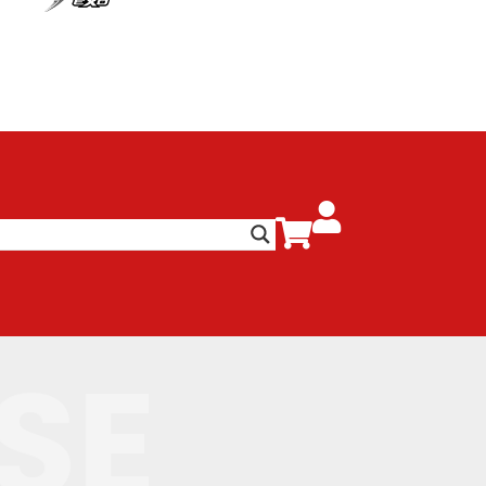


SE