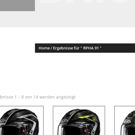
Home / Ergebnisse für " RPHA 91 "
bnisse 1 – 14 von 14 werden angezeigt