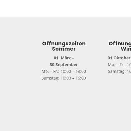
EXO-Z1
(2)
F100
(7)
HJC
F31
(5)
MC
Ma
F71
(1)
ra
GT-AIR3
(8)
€
62
Hornet-ADV06
(1)
Enth
I71
(10)
zzgl
I80
(1)
i91
(5)
J-Cruise 3
(4)
J.O2
(9)
J2
(5)
JD/ONE Helmet
(3)
Neotec 3
(18)
RPHA 1 V2
(2)
RPHA 12
(17)