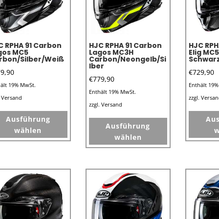
C RPHA 91 Carbon
HJC RPHA 91 Carbon
HJC RPH
gos MC5
Lagos MC3H
Elig MC5
rbon/Silber/Weiß
Carbon/Neongelb/Si
Schwar
lber
9,90
€
729,90
€
779,90
ält 19% MwSt.
Enthält 19
Enthält 19% MwSt.
.
Versand
zzgl.
Versa
zzgl.
Versand
Dieses
Dieses
Ausführung
Au
Produkt
Ausführung
Produkt
wählen
w
weist
wählen
weist
mehrere
mehrere
Varianten
Varianten
auf.
auf.
Die
Die
Optionen
Optionen
können
können