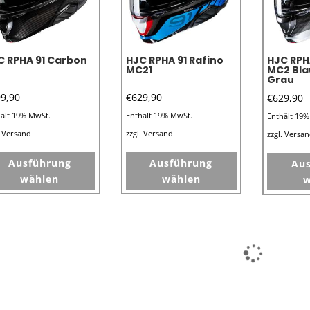
auf
auf
der
der
Produktseite
Produktseite
C RPHA 91 Carbon
HJC RPHA 91 Rafino
HJC RPH
gewählt
MC21
MC2 Bl
gewählt
Grau
werden
werden
9,90
€
629,90
€
629,90
ält 19% MwSt.
Enthält 19% MwSt.
Enthält 19
.
Versand
zzgl.
Versand
zzgl.
Versa
Dieses
Dieses
Ausführung
Ausführung
Au
Produkt
Produkt
wählen
wählen
w
weist
weist
mehrere
mehrere
Varianten
Varianten
auf.
auf.
Die
Die
Optionen
Optionen
können
können