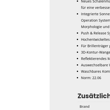
Neues Schalenmat
für eine verbess
Integrierte Sonne
Operation System.
Morphologie und 
Push & Release Sy
Hochentwickeltes 
Für Brillenträger
3D-Kontur-Wange
Reflektierendes M
Auswechselbare W
Waschbares Komf
Norm: 22.06
Zusätzlic
Brand