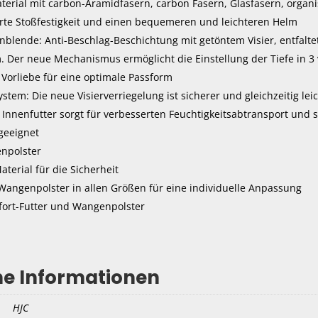
erial mit carbon-Aramidfasern, carbon Fasern, Glasfasern, organi
erte Stoßfestigkeit und einen bequemeren und leichteren Helm
nblende: Anti-Beschlag-Beschichtung mit getöntem Visier, entfalte
 Der neue Mechanismus ermöglicht die Einstellung der Tiefe in 3 
Vorliebe für eine optimale Passform
stem: Die neue Visierverriegelung ist sicherer und gleichzeitig lei
Innenfutter sorgt für verbesserten Feuchtigkeitsabtransport und 
 geeignet
npolster
aterial für die Sicherheit
angenpolster in allen Größen für eine individuelle Anpassung
ort-Futter und Wangenpolster
he Informationen
HJC