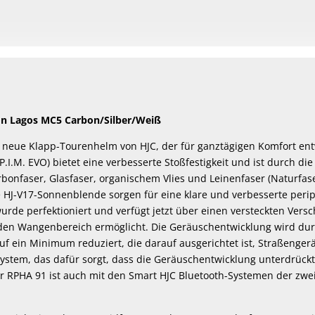
n Lagos MC5 Carbon/Silber/Weiß
r neue Klapp-Tourenhelm von HJC, der für ganztägigen Komfort en
P.I.M. EVO) bietet eine verbesserte Stoßfestigkeit und ist durch 
onfaser, Glasfaser, organischem Vlies und Leinenfaser (Naturfase
e HJ-V17-Sonnenblende sorgen für eine klare und verbesserte peri
rde perfektioniert und verfügt jetzt über einen versteckten Vers
den Wangenbereich ermöglicht. Die Geräuschentwicklung wird dur
f ein Minimum reduziert, die darauf ausgerichtet ist, Straßenger
stem, das dafür sorgt, dass die Geräuschentwicklung unterdrückt w
Der RPHA 91 ist auch mit den Smart HJC Bluetooth-Systemen der zwe