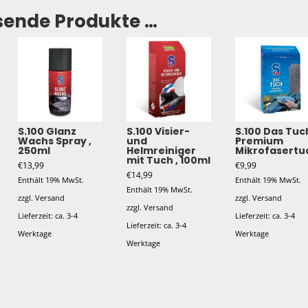
sende Produkte …
S.100 Glanz
S.100 Visier-
S.100 Das Tuc
Wachs Spray ,
und
Premium
250ml
Helmreiniger
Mikrofasertu
mit Tuch , 100ml
€
13,99
€
9,99
€
14,99
Enthält 19% MwSt.
Enthält 19% MwSt.
Enthält 19% MwSt.
zzgl.
Versand
zzgl.
Versand
zzgl.
Versand
Lieferzeit: ca. 3-4
Lieferzeit: ca. 3-4
Lieferzeit: ca. 3-4
Werktage
Werktage
Werktage