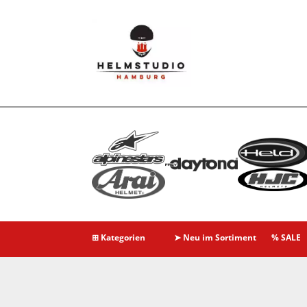
⊞ Kategorien
➤ Neu im Sortiment
% SALE