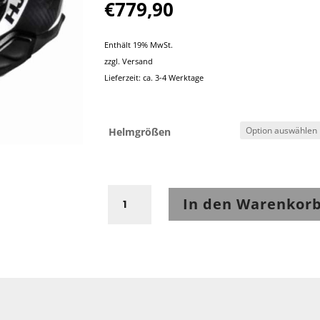
€
779,90
Enthält 19% MwSt.
zzgl.
Versand
Lieferzeit: ca. 3-4 Werktage
Helmgrößen
HJC
In den Warenkor
RPHA
91
Carbon
Lagos
MC5
Carbon/Silber/Weiß
Menge