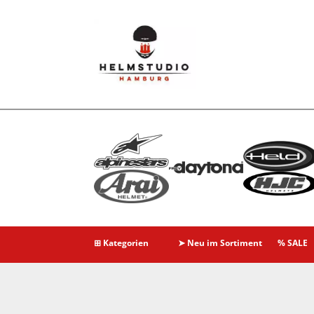
⊞ Kategorien
➤ Neu im Sortiment
% SALE