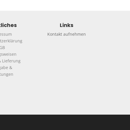
liches
Links
essum
Kontakt aufnehmen
tzerklärung
GB
gsweisen
 Lieferung
gabe &
ttungen