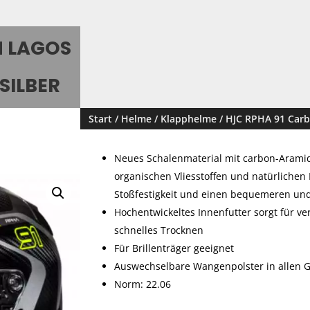
N LAGOS
SILBER
Start
/
Helme
/
Klapphelme
/ HJC RPHA 91 Car
Neues Schalenmaterial mit carbon-Aramid
organischen Vliesstoffen und natürlichen 
Stoßfestigkeit und einen bequemeren und
Hochentwickeltes Innenfutter sorgt für v
schnelles Trocknen
Für Brillenträger geeignet
Auswechselbare Wangenpolster in allen G
Norm: 22.06