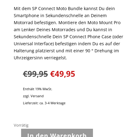
Mit dem SP Connect Moto Bundle kannst Du dein
Smartphone in Sekundenschnelle an Deinem
Motorrad befestigen. Montiere den Moto Mount Pro
am Lenker Deines Motorrades und Du kannst in
Sekundenschnelle Dein SP Connect Phone Case (oder
Universal Interface) befestigen indem Du es auf der
Halterung platzierst und mit einer 90 ° Drehung im
Uhrzeigersinn verriegelst.
Ursprünglicher
Aktueller
€
99,95
€
49,95
Preis
Preis
war:
ist:
Enthält 19% MwSt.
€99,95
€49,95.
zzgl.
Versand
Lieferzeit: ca. 3-4 Werktage
Vorrätig
In den Warenkorb