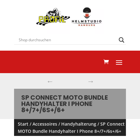
←
→
SP CONNECT MOTO BUNDLE
HANDYHALTER I PHONE
8+/7+/6S+/6+
Start
/
Accessoires
/
Handyhalterung
/ SP Connect
MOTO Bundle Handyhalter I Phone 8+/7+/6s+/6+