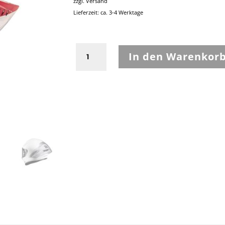
zzgl.
Versand
Lieferzeit: ca. 3-4 Werktage
RPHA
In den Warenkor
1
Long
Race
Spoiler
Transparent
Größe
XXS/XS/S/M
Menge