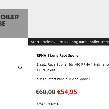
POILER
 X
Start
/
Helme
/ RPHA 1 Long Race Spoiler Tra
RPHA 1 Long Race Spoiler
Ersatz Race Spoiler für HJC RPHA 1 Helme 
XXS/XS/S/M
ausgeliefert wird nur der Spoiler
Ursprünglicher
Aktueller
€
60,00
€
54,95
Preis
Preis
war:
ist:
Enthält 19% MwSt.
€60,00
€54,95.