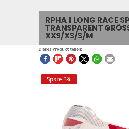
RPHA 1 LONG RACE S
TRANSPARENT GRÖSSE
XS/XS/S/M
Dieses Produkt teilen:
Spare 8%