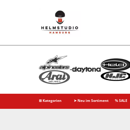
⊞ Kategorien
➤ Neu im Sortiment
% SALE