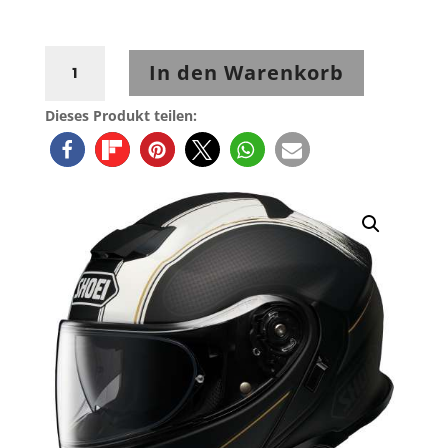
Shoei
In den Warenkorb
Neotec
3
Dieses Produkt teilen:
Satori
TC-
5
Menge