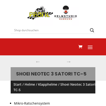
←
→
SHOEI NEOTEC 3 SATORI TC-5
Start
/
Helme
/
Klapphelme
/ Shoei Neotec 3 Satori
TC-5
Mikro-Ratschensystem