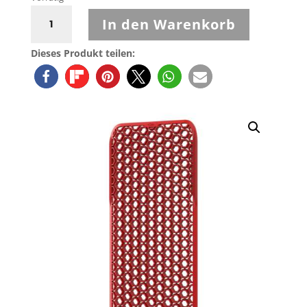
John
In den Warenkorb
Doe
Back
Dieses Produkt teilen:
Protector
Large
Level
2
Menge