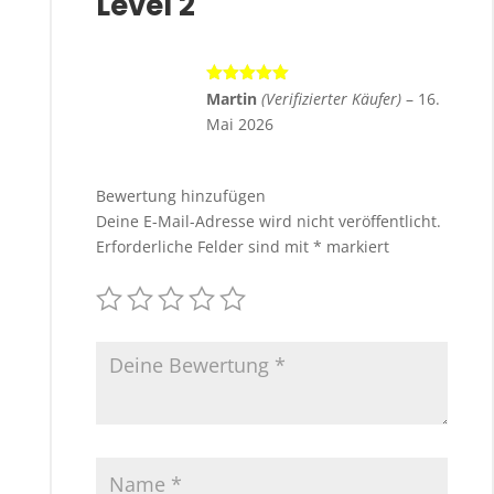
Level 2
Bewertet
Martin
(Verifizierter Käufer)
–
16.
mit
5
von 5
Mai 2026
Bewertung hinzufügen
Deine E-Mail-Adresse wird nicht veröffentlicht.
Erforderliche Felder sind mit
*
markiert