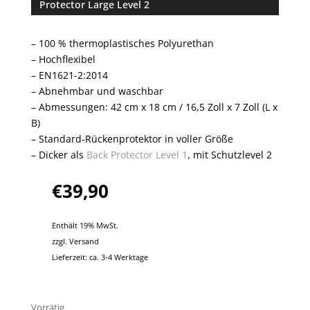
Protector Large Level 2
basieren
d auf
Kundenbe
– 100 % thermoplastisches Polyurethan
wertung
– Hochflexibel
– EN1621-2:2014
– Abnehmbar und waschbar
– Abmessungen: 42 cm x 18 cm / 16,5 Zoll x 7 Zoll (L x
B)
– Standard-Rückenprotektor in voller Größe
– Dicker als
Back Protector Level 1
, mit Schutzlevel 2
€
39,90
Enthält 19% MwSt.
zzgl.
Versand
Lieferzeit: ca. 3-4 Werktage
Vorrätig