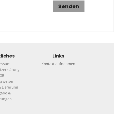
Senden
liches
Links
essum
Kontakt aufnehmen
tzerklärung
GB
gsweisen
 Lieferung
gabe &
ttungen