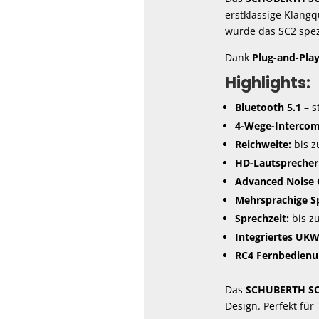
erstklassige Klang
wurde das SC2 spez
Dank
Plug-and-Pla
Highlights:
Bluetooth 5.1
– s
4-Wege-Interco
Reichweite:
bis 
HD-Lautsprecher
Advanced Noise 
Mehrsprachige S
Sprechzeit:
bis z
Integriertes UK
RC4 Fernbedienu
Das
SCHUBERTH SC
Design. Perfekt für