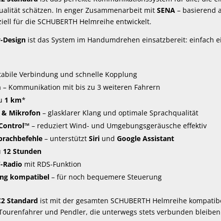
qualität schätzen. In enger Zusammenarbeit mit
SENA
– basierend 
iell für die SCHUBERTH Helmreihe entwickelt.
y-Design
ist das System im Handumdrehen einsatzbereit: einfach e
tabile Verbindung und schnelle Kopplung
m
– Kommunikation mit bis zu 3 weiteren Fahrern
zu
1 km
*
 & Mikrofon
– glasklarer Klang und optimale Sprachqualität
Control™
– reduziert Wind- und Umgebungsgeräusche effektiv
prachbefehle
– unterstützt
Siri
und
Google Assistant
u
12 Stunden
W-Radio
mit RDS-Funktion
ng kompatibel
– für noch bequemere Steuerung
2 Standard
ist mit der gesamten SCHUBERTH Helmreihe kompatibel
 Tourenfahrer und Pendler, die unterwegs stets verbunden bleiben