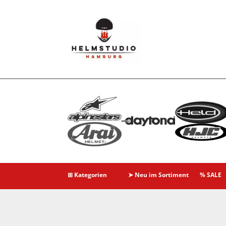
⊞ Kategorien
➤ Neu im Sortiment
% SALE