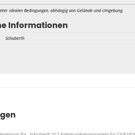
nter idealen Bedingungen, abhängig von Gelände und Umgebung.
he Informationen
Schuberth
ngen
 Rezension für „Schuberth SC2 Kommunikationssystem für C5/E2/S