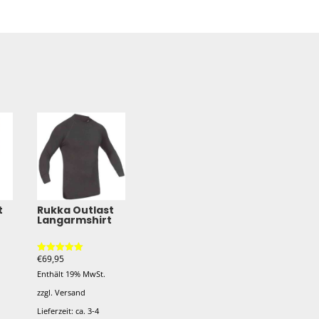
t
Rukka Outlast
Langarmshirt
€
69,95
Bewertet mit
5.00
Enthält 19% MwSt.
von 5
zzgl.
Versand
Lieferzeit: ca. 3-4