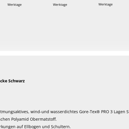
Werktage
Werktage
Werktage
Dieses
Produkt
weist
mehrere
Varianten
auf.
Die
Optionen
können
acke Schwarz
auf
der
Produktseite
gewählt
tmungsaktives, wind-und wasserdichtes Gore-Tex® PRO 3 Lagen S
werden
ischen Polyamid Obermatstoff.
kungen auf Ellbogen und Schultern.