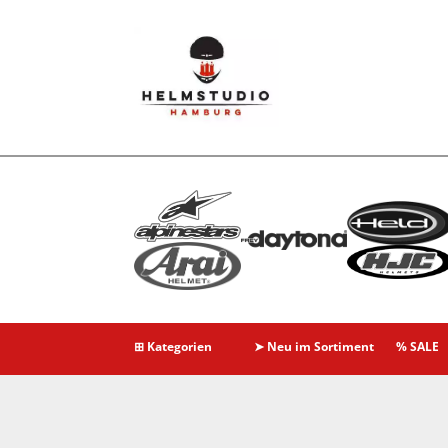
⊞ Kategorien
➤ Neu im Sortiment
% SALE