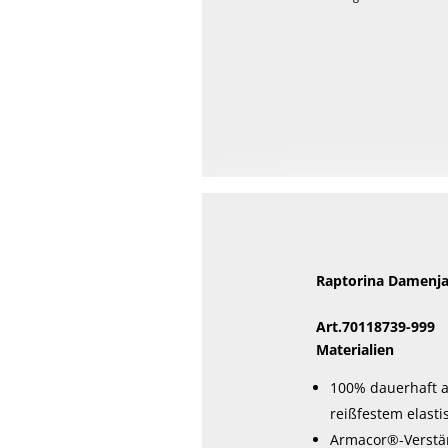
Dieses
Produkt
weist
mehrere
Varianten
auf.
Die
Optionen
können
auf
Raptorina Damenj
der
Produktseite
Art.70118739-999
gewählt
Materialien
werden
100% dauerhaft a
reißfestem elast
Armacor®-Verstär