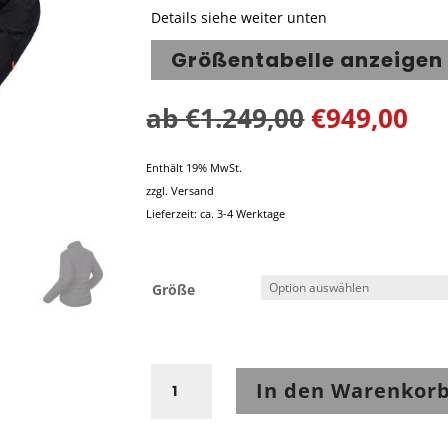
Details siehe weiter unten
Größentabelle anzeigen
ab
€
1.249,00
€
949,00
Enthält 19% MwSt.
zzgl.
Versand
Lieferzeit: ca. 3-4 Werktage
Größe
Rukka
In den Warenkor
Raptorina
Jacke
Schwarz