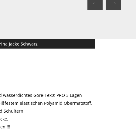
←
→
rina Jacke Schwarz
d wasserdichtes Gore-Tex® PRO 3 Lagen
ißfestem elastischen Polyamid Obermatstoff.
d Schultern.
cke.
n !!!