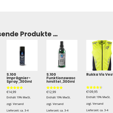
Menge
sende Produkte …
S.100
S.100
Rukka Vis Ves
Imprägnier-
Funktionswasc
Spray ,300ml
hmittel ,300ml
€
109,95
€
14,99
€
12,99
Bewertet
Bewertet mit
Bewertet mit
mit
5.00
5.00
Enthält 19% MwSt.
Enthält 19% MwSt.
Enthält 19% MwSt.
4.50
von 5
von 5
von 5
zzgl.
Versand
zzgl.
Versand
zzgl.
Versand
Lieferzeit: ca. 3-4
Lieferzeit: ca. 3-4
Lieferzeit: ca. 3-4