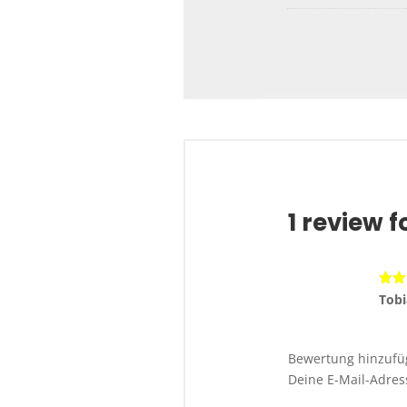
1 review f
Bewe
Tob
mit
Bewertung hinzuf
Deine E-Mail-Adress