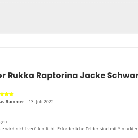
or
Rukka Raptorina Jacke Schwa
rtet
ias Rummer
–
13. Juli 2022
5
von 5
ügen
e wird nicht veröffentlicht.
Erforderliche Felder sind mit
*
markier