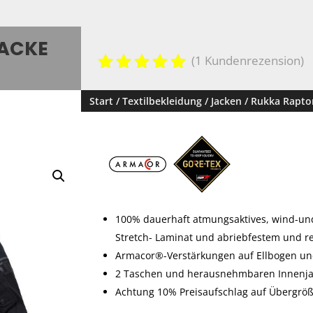
JACKE
(
1
Kundenrezension)
Bewertet
mit
5.00
Start
/
Textilbekleidung
/
Jacken
/ Rukka Rapto
von 5,
basieren
d auf
Kundenbe
wertung
100% dauerhaft atmungsaktives, wind-un
Stretch- Laminat und abriebfestem und re
Armacor®-Verstärkungen auf Ellbogen un
2 Taschen und herausnehmbaren Innenja
Achtung 10% Preisaufschlag auf Übergröße