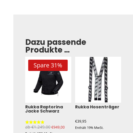
Dazu passende
Produkte …
Spare 31%
Rukka Raptorina
Rukka Hosenträger
Jacke Schwarz
€
39,95
ab
€
1.249,00
€
949,00
Enthält 19% MwSt.
Bewertet mit
5.00