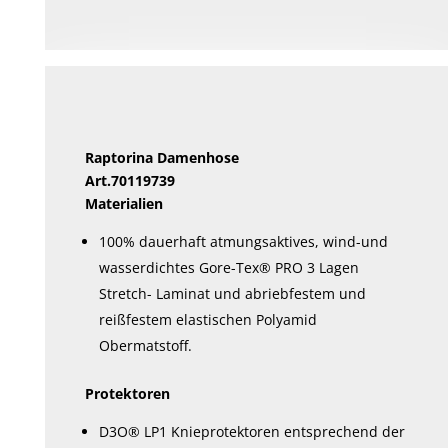
mehrere
Varianten
auf.
Die
Optionen
können
Raptorina Damenhose
auf
Art.70119739
der
Materialien
Produktseite
100% dauerhaft atmungsaktives, wind-und
gewählt
wasserdichtes Gore-Tex® PRO 3 Lagen
werden
Stretch- Laminat und abriebfestem und
reißfestem elastischen Polyamid
Obermatstoff.
Protektoren
D3O® LP1 Knieprotektoren entsprechend der