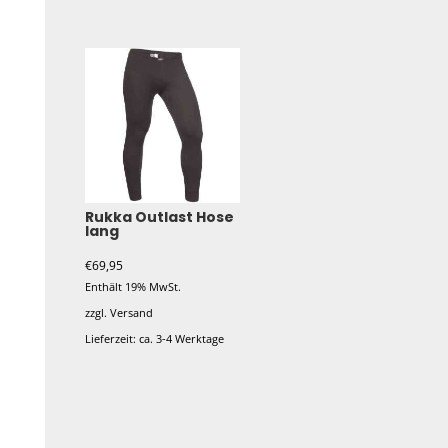
Dieses
Produkt
weist
mehrere
Varianten
auf.
Die
Optionen
können
Rukka Outlast Hose
lang
auf
der
€
69,95
Produktseite
Enthält 19% MwSt.
gewählt
zzgl.
Versand
werden
Lieferzeit: ca. 3-4 Werktage
Dieses
Produkt
weist