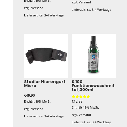
Enthält 19% MwSt.
von 5
zzgl.
Versand
zzgl.
Versand
Lieferzeit: ca. 3-4 Werktage
Lieferzeit: ca. 3-4 Werktage
Dieses
Dieses
Produkt
Produkt
weist
weist
mehrere
mehrere
Varianten
Varianten
auf.
auf.
Die
Die
Optionen
Optionen
können
Stadler Nierengurt
S.100
Micro
Funktionswaschmit
können
auf
tel ,300ml
auf
der
€
49,90
der
€
12,99
Produktseite
Enthält 19% MwSt.
Bewertet mit
5.00
Produktseite
Enthält 19% MwSt.
gewählt
von 5
zzgl.
Versand
gewählt
zzgl.
Versand
werden
Lieferzeit: ca. 3-4 Werktage
werden
Lieferzeit: ca. 3-4 Werktage