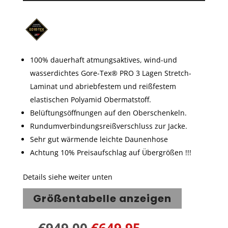
basieren
d auf
Kundenbe
wertungen
100% dauerhaft atmungsaktives, wind-und
wasserdichtes Gore-Tex® PRO 3 Lagen Stretch-
Laminat und abriebfestem und reißfestem
elastischen Polyamid Obermatstoff.
Belüftungsöffnungen auf den Oberschenkeln.
Rundumverbindungsreißverschluss zur Jacke.
Sehr gut wärmende leichte Daunenhose
Achtung 10% Preisaufschlag auf Übergrößen !!!
Details siehe weiter unten
Größentabelle anzeigen
€
949,00
€
649,95