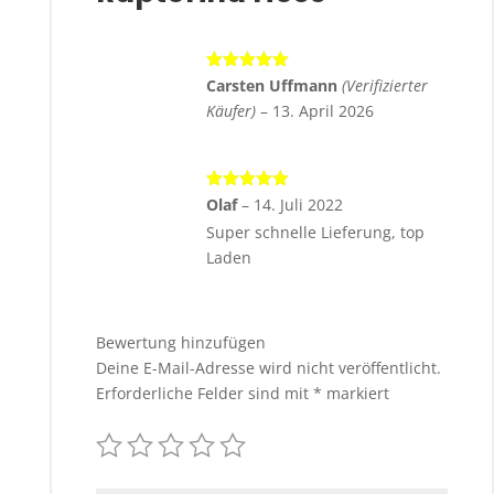
Bewertet
Carsten Uffmann
(Verifizierter
mit
5
von 5
Käufer)
–
13. April 2026
Bewertet
Olaf
–
14. Juli 2022
mit
5
von 5
Super schnelle Lieferung, top
Laden
Bewertung hinzufügen
Deine E-Mail-Adresse wird nicht veröffentlicht.
Erforderliche Felder sind mit
*
markiert