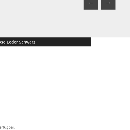
←
→
ose Leder Schwarz
h
erfügbar.