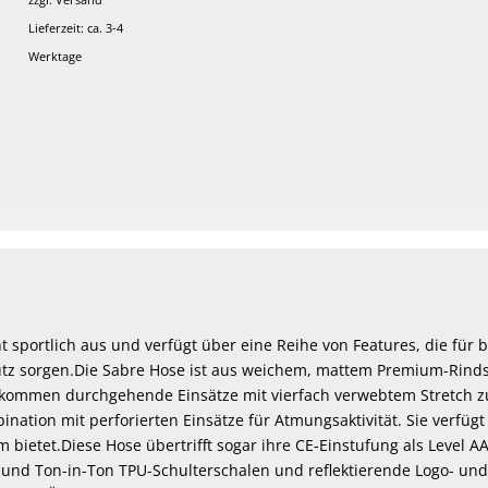
Lieferzeit: ca. 3-4
Werktage
Dieses
Produkt
weist
mehrere
Varianten
auf.
Die
Optionen
können
t sportlich aus und verfügt über eine Reihe von Features, die für
auf
z sorgen.Die Sabre Hose ist aus weichem, mattem Premium-Rindsl
der
kommen durchgehende Einsätze mit vierfach verwebtem Stretch z
Produktseite
ination mit perforierten Einsätze für Atmungsaktivität. Sie verfüg
gewählt
m bietet.Diese Hose übertrifft sogar ihre CE-Einstufung als Level 
werden
 und Ton-in-Ton TPU-Schulterschalen und reflektierende Logo- und 