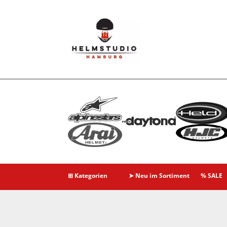
⊞ Kategorien
➤ Neu im Sortiment
% SALE