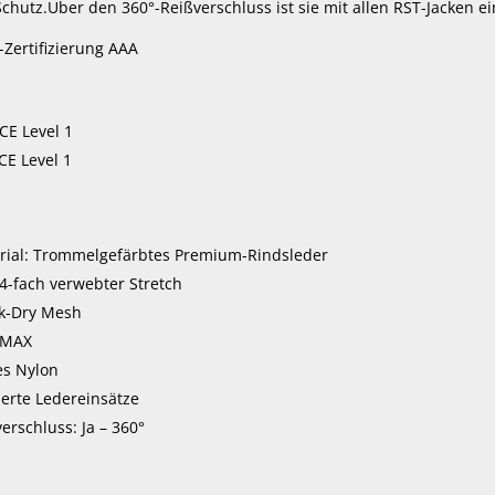
hutz.Über den 360°-Reißverschluss ist sie mit allen RST-Jacken ei
Zertifizierung AAA
CE Level 1
CE Level 1
ial: Trommelgefärbtes Premium-Rindsleder
 4-fach verwebter Stretch
ck-Dry Mesh
 MAX
es Nylon
ierte Ledereinsätze
rschluss: Ja – 360°