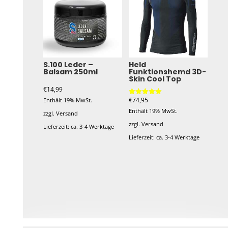
S.100 Leder –
Held
Balsam 250ml
Funktionshemd 3D-
Skin Cool Top
€
14,99
€
74,95
Enthält 19% MwSt.
Bewertet mit
5.00
Enthält 19% MwSt.
von 5
zzgl.
Versand
zzgl.
Versand
Lieferzeit: ca. 3-4 Werktage
Lieferzeit: ca. 3-4 Werktage
Dieses
Produkt
weist
mehrere
Varianten
auf.