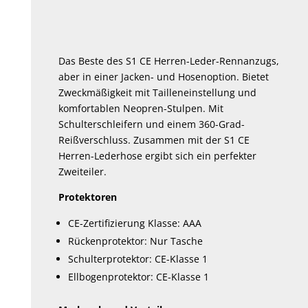
Die
Optionen
können
Das Beste des S1 CE Herren-Leder-Rennanzugs,
auf
aber in einer Jacken- und Hosenoption. Bietet
der
Zweckmäßigkeit mit Tailleneinstellung und
Produktseite
komfortablen Neopren-Stulpen. Mit
gewählt
Schulterschleifern und einem 360-Grad-
werden
Reißverschluss. Zusammen mit der S1 CE
Herren-Lederhose ergibt sich ein perfekter
Zweiteiler.
Protektoren
CE-Zertifizierung Klasse: AAA
Rückenprotektor: Nur Tasche
Schulterprotektor: CE-Klasse 1
Ellbogenprotektor: CE-Klasse 1