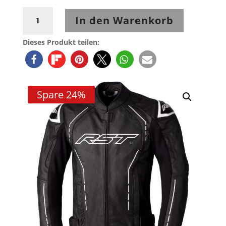
RST
In den Warenkorb
S1
CE
Dieses Produkt teilen:
Leather
Jacket
-
Schwarz/Schwarz/Weiß
Spare 24%
Menge