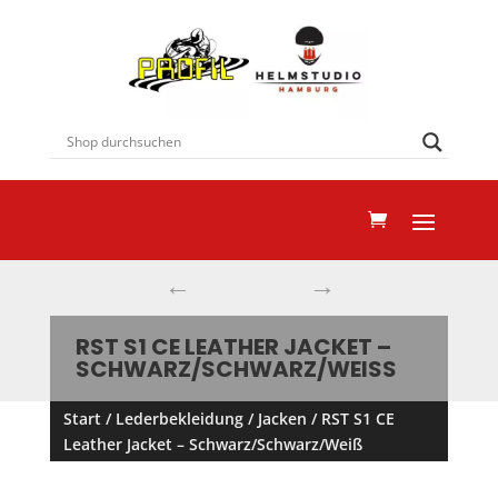
←
→
RST S1 CE LEATHER JACKET –
SCHWARZ/SCHWARZ/WEISS
Start
/
Lederbekleidung
/
Jacken
/ RST S1 CE
Leather Jacket – Schwarz/Schwarz/Weiß