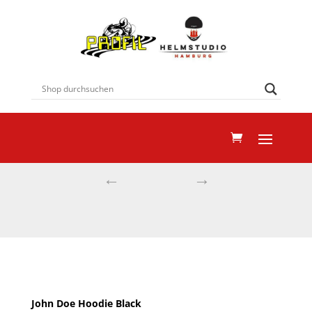
←
→
JOHN DOE HOODIE BLACK
Start
Textilbekleidung
Aramid-Bekleidung
Jacken/Hemden
John Doe Hoodie Black