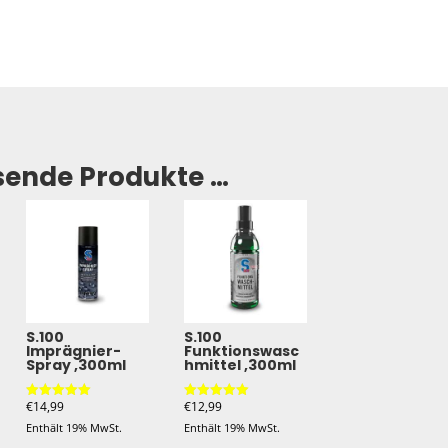
sende Produkte …
S.100
S.100
Imprägnier-
Funktionswasc
Spray ,300ml
hmittel ,300ml
€
14,99
€
12,99
Bewertet mit
Bewertet mit
5.00
5.00
Enthält 19% MwSt.
Enthält 19% MwSt.
von 5
von 5