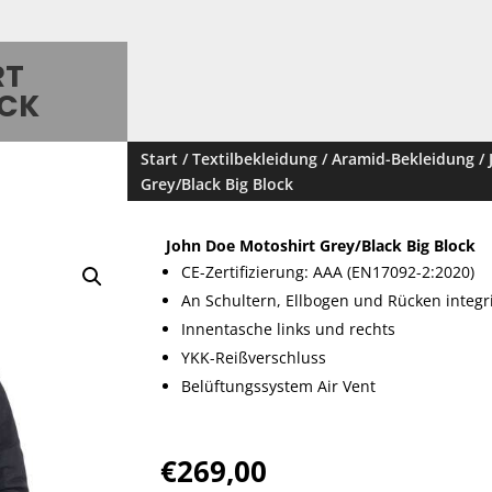
RT
OCK
Start
/
Textilbekleidung
/
Aramid-Bekleidung
/
Grey/Black Big Block
John Doe Motoshirt Grey/Black Big Block
CE-Zertifizierung: AAA (EN17092-2:2020)
An Schultern, Ellbogen und Rücken integr
Innentasche links und rechts
YKK-Reißverschluss
Belüftungssystem Air Vent
€
269,00