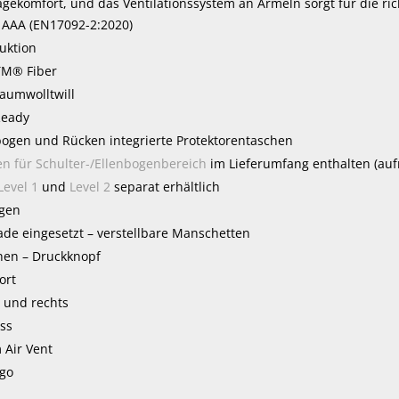
gekomfort, und das Ventilationssystem an Ärmeln sorgt für die ri
: AAA (EN17092-2:2020)
uktion
TM® Fiber
aumwolltwill
Ready
lbogen und Rücken integrierte Protektorentaschen
en für Schulter-/Ellenbogenbereich
im Lieferumfang enthalten (auf
Level 1
und
Level 2
separat erhältlich
gen
ade eingesetzt – verstellbare Manschetten
hen – Druckknopf
ort
s und rechts
ss
 Air Vent
ogo