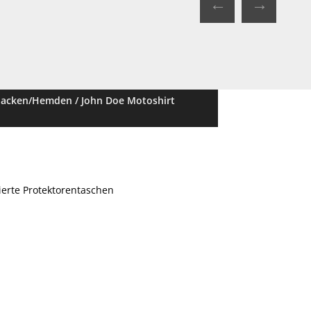
←
→
Jacken/Hemden
/ John Doe Motoshirt
ierte Protektorentaschen