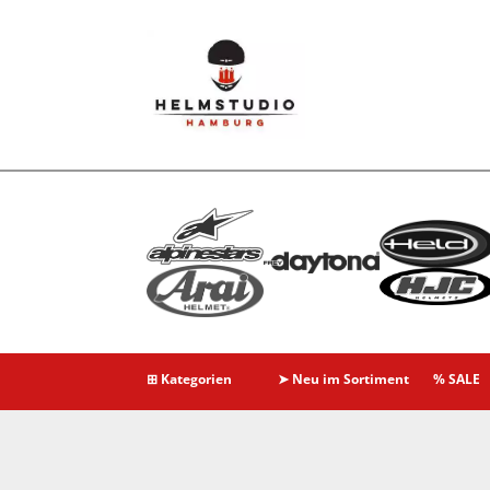
⊞ Kategorien
➤ Neu im Sortiment
% SALE