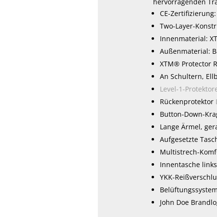
hervorragenden Tra
CE-Zertifizierung
Two-Layer-Konstr
Innenmaterial: X
Außenmaterial: B
XTM® Protector 
An Schultern, El
Level-1-Protektor
Rückenprotektor
Button-Down-Kra
Lange Ärmel, ger
Aufgesetzte Tasc
Multistrech-Komf
Innentasche link
YKK-Reißverschlu
Belüftungssystem
John Doe Brandl