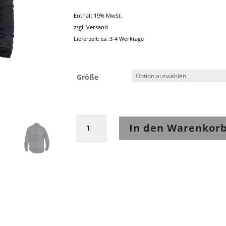
Enthält 19% MwSt.
zzgl.
Versand
Lieferzeit: ca. 3-4 Werktage
Größe
John
In den Warenkor
Doe
Motoshirt
Grey/Black
Big
Block
Menge