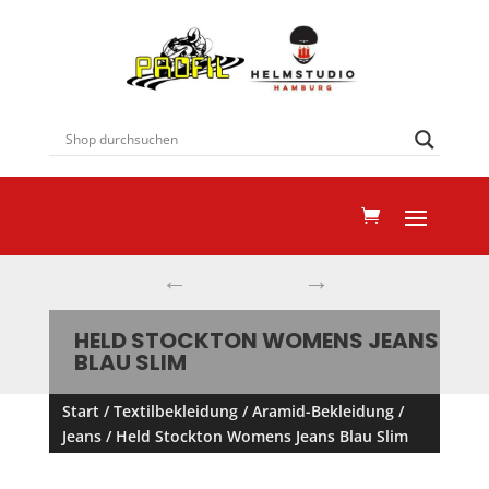
←
→
HELD STOCKTON WOMENS JEANS
BLAU SLIM
Start
/
Textilbekleidung
/
Aramid-Bekleidung
/
Jeans
/ Held Stockton Womens Jeans Blau Slim