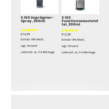
S.100 Imprägnier-
S.100
Spray ,300ml
Funktionswaschmit
tel ,300ml
€
14,99
€
12,99
Bewertet mit
Bewertet mit
5.00
5.00
Enthält 19% MwSt.
Enthält 19% MwSt.
von 5
von 5
zzgl.
Versand
zzgl.
Versand
Lieferzeit: ca. 3-4 Werktage
Lieferzeit: ca. 3-4 Werktage