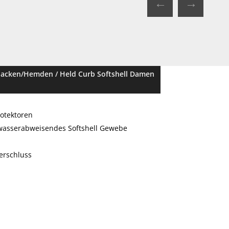
←
→
Jacken/Hemden
/ Held Curb Softshell Damen
rotektoren
 wasserabweisendes Softshell Gewebe
erschluss