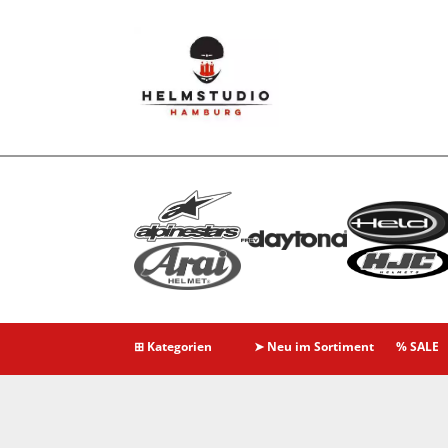
⊞ Kategorien
➤ Neu im Sortiment
% SALE