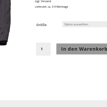
zzgl.
Versand
Lieferzeit: ca. 3-4 Werktage
Größe
Held
In den Warenkor
Curb
Softshell
Damen
Jacke
Anthrazit
Menge