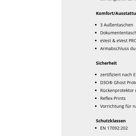
Komfort/Ausstatt
3 Außentaschen
Dokumententasc
eVest & eVest PR
Armabschluss dur
Sicherheit
zertifiziert nach
D3O® Ghost Protek
Rückenprotektor n
Reflex-Prints
Vorrichtung für 
Schutzklassen
EN 17092:202