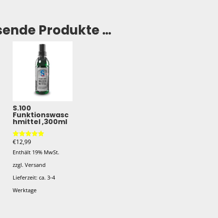
sende Produkte …
S.100
Funktionswasc
hmittel ,300ml
€
12,99
Bewertet mit
5.00
Enthält 19% MwSt.
von 5
zzgl.
Versand
Lieferzeit: ca. 3-4
Werktage