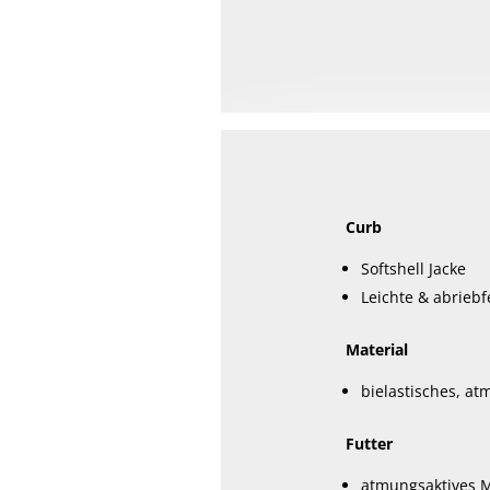
Curb
Softshell Jacke
Leichte & abriebf
Material
bielastisches, a
Futter
atmungsaktives M