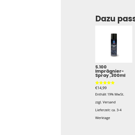
Dazu pas
S.100
Imprägnier-
Spray ,300ml
€
14,99
Bewertet mit
5.00
Enthält 19% MwSt.
von 5
zzgl.
Versand
Lieferzeit: ca. 3-4
Werktage