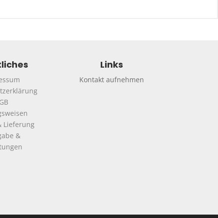
liches
Links
essum
Kontakt aufnehmen
tzerklärung
GB
gsweisen
 Lieferung
gabe &
ttungen