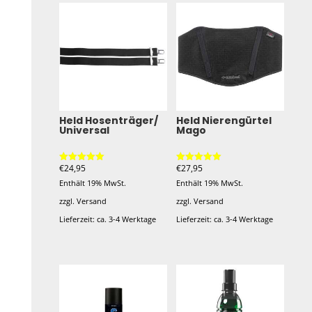
Held Hosenträger/
Held Nierengürtel
Universal
Mago
€
24,95
€
27,95
Bewertet mit
Bewertet mit
5.00
5.00
Enthält 19% MwSt.
Enthält 19% MwSt.
von 5
von 5
zzgl.
Versand
zzgl.
Versand
Lieferzeit: ca. 3-4 Werktage
Lieferzeit: ca. 3-4 Werktage
Dieses
Dieses
Produkt
Produkt
weist
weist
mehrere
mehrere