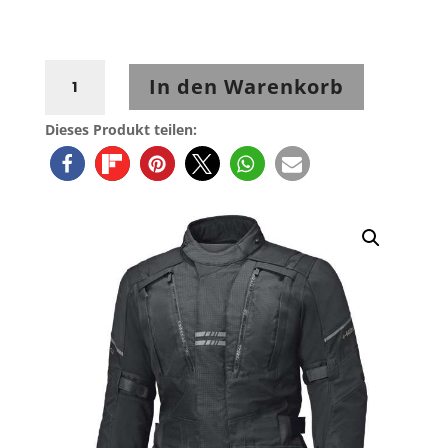
Held
In den Warenkorb
Hakuna
Matata
Dieses Produkt teilen:
3
Top
Adventure
Jacke
Schwarz
Menge