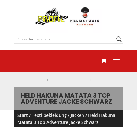
←
→
HELD HAKUNA MATATA 3 TOP
ADVENTURE JACKE SCHWARZ
Start
/
Textilbekleidung
/
Jacken
/ Held Hakuna
Matata 3 Top Adventure Jacke Schwarz