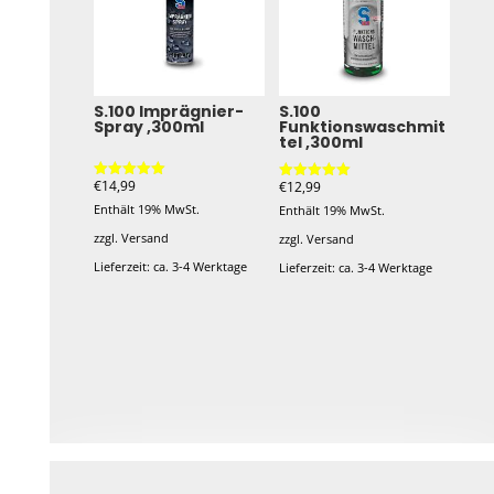
Varianten
Varianten
auf.
auf.
Die
Die
Optionen
Optionen
S.100 Imprägnier-
S.100
Spray ,300ml
Funktionswaschmit
können
können
tel ,300ml
auf
auf
der
der
€
14,99
€
12,99
Bewertet mit
Bewertet mit
5.00
5.00
Enthält 19% MwSt.
Produktseite
Produktseite
Enthält 19% MwSt.
von 5
von 5
zzgl.
Versand
gewählt
gewählt
zzgl.
Versand
Lieferzeit: ca. 3-4 Werktage
werden
werden
Lieferzeit: ca. 3-4 Werktage