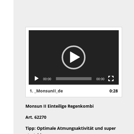
Video-
Player
00:00
00:00
1.
_MonsunII_de
0:28
Monsun II
Einteilige Regenkombi
Art. 62270
Tipp: Optimale Atmungsaktivität und super