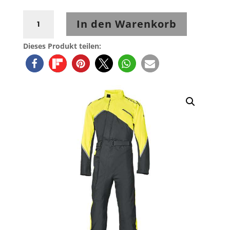
Held
In den Warenkorb
Monsun
II
Dieses Produkt teilen:
Regenkombi
Menge