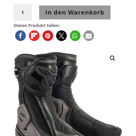
Alpinestars
In den Warenkorb
S-
MX
Dieses Produkt teilen:
Plus
V2
Sportstiefel
schwarz-
grau
Menge