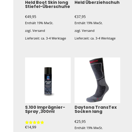
Held Boot Skin long
Held Überziehschuh
Stiefel-Überschuhe
€
49,95
€
37,95
Enthält 19% MwSt.
Enthält 19% MwSt.
zzgl.
Versand
zzgl.
Versand
Lieferzeit: ca. 3-4 Werktage
Lieferzeit: ca. 3-4 Werktage
Dieses
Dieses
Produkt
Produkt
weist
weist
mehrere
mehrere
Varianten
Varianten
auf.
auf.
Die
Die
Optionen
Optionen
S.100 Imprägnier-
Daytona TransTex
Spray ,300ml
Socken lang
können
können
auf
auf
€
25,95
der
der
€
14,99
Enthält 19% MwSt.
Bewertet mit
5.00