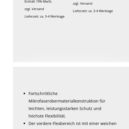
Enthält 19% MwSt.
Produktseite
Produktseite
von 5
zzgl.
Versand
zzgl.
Versand
gewählt
gewählt
Lieferzeit: ca. 3-4 Werktage
Lieferzeit: ca. 3-4 Werktage
werden
werden
Dieses
Produkt
weist
mehrere
Varianten
auf.
Die
Optionen
können
auf
Fortschrittliche
der
Mikrofaserobermaterialkonstruktion für
Produktseite
leichten, leistungsstarken Schutz und
gewählt
höchste Flexibilität.
werden
Der vordere Flexbereich ist mit einer weichen