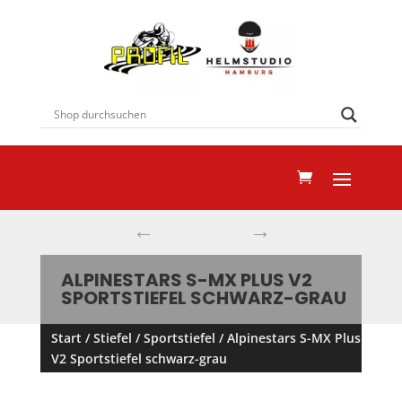
←
→
ALPINESTARS S-MX PLUS V2
SPORTSTIEFEL SCHWARZ-GRAU
Start
/
Stiefel
/
Sportstiefel
/ Alpinestars S-MX Plus
V2 Sportstiefel schwarz-grau