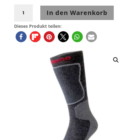
Daytona
In den Warenkorb
TransTex
Socken
Dieses Produkt teilen:
lang
Menge