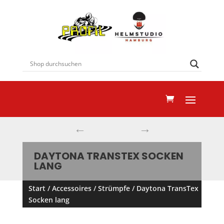
←
→
DAYTONA TRANSTEX SOCKEN
LANG
Start
/
Accessoires
/
Strümpfe
/ Daytona TransTex
Socken lang