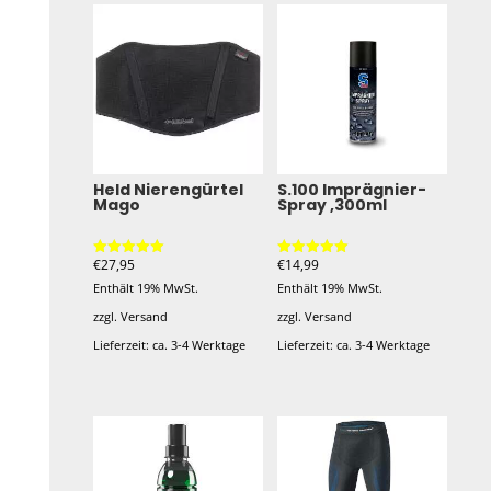
Held Nierengürtel
S.100 Imprägnier-
Mago
Spray ,300ml
€
27,95
€
14,99
Bewertet mit
Bewertet mit
5.00
5.00
Enthält 19% MwSt.
Enthält 19% MwSt.
von 5
von 5
zzgl.
Versand
zzgl.
Versand
Lieferzeit: ca. 3-4 Werktage
Lieferzeit: ca. 3-4 Werktage
Dieses
Produkt
weist
mehrere