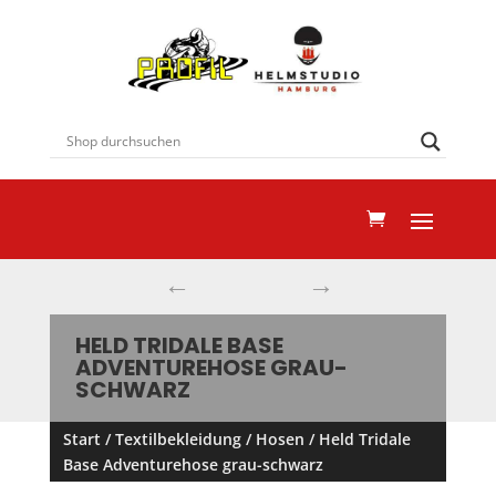
←
→
HELD TRIDALE BASE
ADVENTUREHOSE GRAU-
SCHWARZ
Start
/
Textilbekleidung
/
Hosen
/ Held Tridale
Base Adventurehose grau-schwarz