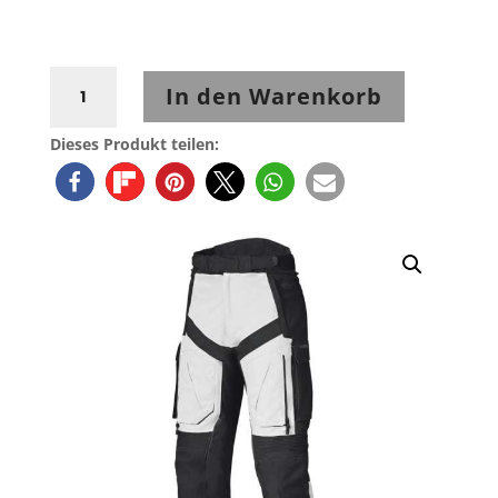
Held
In den Warenkorb
Tridale
Base
Dieses Produkt teilen:
Adventurehose
grau-
schwarz
Menge