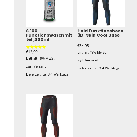
Varianten
auf.
Die
Optionen
S.100
Held Funktionshose
Funktionswaschmit
3D-Skin Cool Base
können
tel ,300ml
auf
€
64,95
der
€
12,99
Enthält 19% MwSt.
Bewertet mit
5.00
Produktseite
Enthält 19% MwSt.
von 5
zzgl.
Versand
gewählt
zzgl.
Versand
Lieferzeit: ca. 3-4 Werktage
werden
Lieferzeit: ca. 3-4 Werktage
Dieses
Produkt
weist
mehrere
Varianten
auf.
Die
Optionen