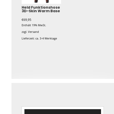
können
Held Funktionshose
3D-Skin Warm Base
auf
der
€
69,95
Produktseite
Enthält 19% MwSt.
gewählt
zzgl.
Versand
werden
Lieferzeit: ca. 3-4 Werktage
Dieses
Produkt
weist
mehrere
Varianten
auf.
Die
Optionen
können
auf
Video-