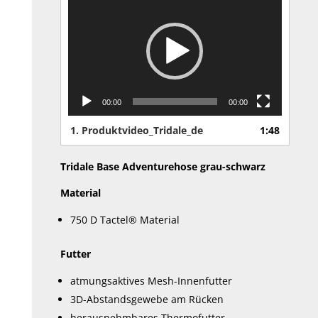
der
Player
Produktseite
gewählt
werden
00:00
00:00
1.
Produktvideo_Tridale_de
1:48
Tridale Base Adventurehose grau-schwarz
Material
750 D Tactel® Material
Futter
atmungsaktives Mesh-Innenfutter
3D-Abstandsgewebe am Rücken
herausnehmbares Thermofutter