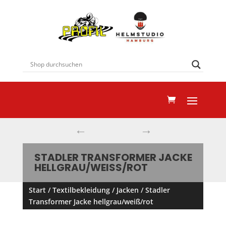
←
→
STADLER TRANSFORMER JACKE
HELLGRAU/WEISS/ROT
Start
/
Textilbekleidung
/
Jacken
/ Stadler
Transformer Jacke hellgrau/weiß/rot