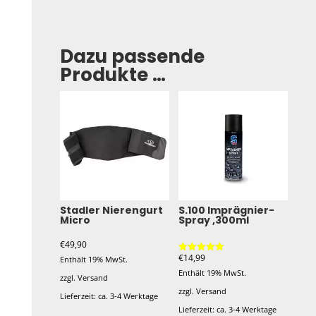
Dazu passende
Produkte …
Stadler Nierengurt
S.100 Imprägnier-
Micro
Spray ,300ml
€
49,90
€
14,99
Enthält 19% MwSt.
Bewertet mit
5.00
Enthält 19% MwSt.
von 5
zzgl.
Versand
zzgl.
Versand
Lieferzeit: ca. 3-4 Werktage
Lieferzeit: ca. 3-4 Werktage