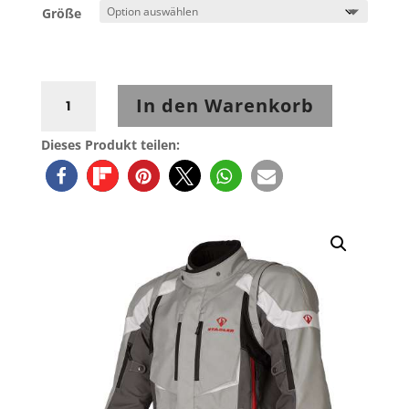
Größe
Stadler
In den Warenkorb
Transformer
Jacke
Dieses Produkt teilen:
hellgrau/weiß/rot
Menge