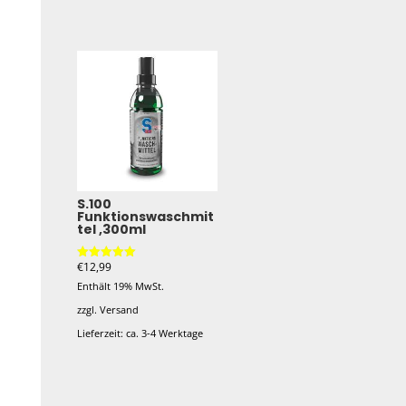
Dieses
Produkt
weist
mehrere
Varianten
auf.
Die
Optionen
können
S.100
Funktionswaschmit
auf
tel ,300ml
der
€
12,99
Produktseite
Bewertet mit
5.00
Enthält 19% MwSt.
von 5
gewählt
zzgl.
Versand
werden
Lieferzeit: ca. 3-4 Werktage