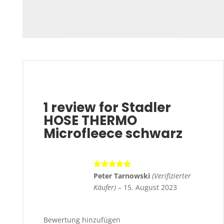
1 review for
Stadler
HOSE THERMO
Microfleece schwarz
Bewertet
Peter Tarnowski
(Verifizierter
mit
5
von 5
Käufer)
–
15. August 2023
Bewertung hinzufügen