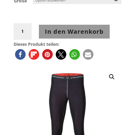
Größe
Stadler
In den Warenkorb
HOSE
THERMO
Dieses Produkt teilen:
Microfleece
schwarz
Menge