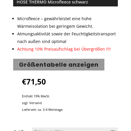
HOSE THERMO Microfleece schwarz
basieren
d auf
Kundenbe
Microfleece – gewährleistet eine hohe
wertung
Wärmeisolation bei geringem Gewicht.
Atmungsaktivität sowie der Feuchtigkeitstransport
nach außen sind optimal
Achtung 10% Preisaufschlag bei Übergrößen !!!!
Größentabelle anzeigen
€
71,50
Enthält 19% MwSt.
zzgl.
Versand
Lieferzeit: ca. 3-4 Werktage