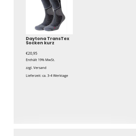
Daytona TransTex
Socken kurz
€
20,95
Enthält 19% MwSt.
zzgl.
Versand
Lieferzeit: ca. 3-4 Werktage
Dieses
Produkt
weist
mehrere
Varianten
auf.
Die