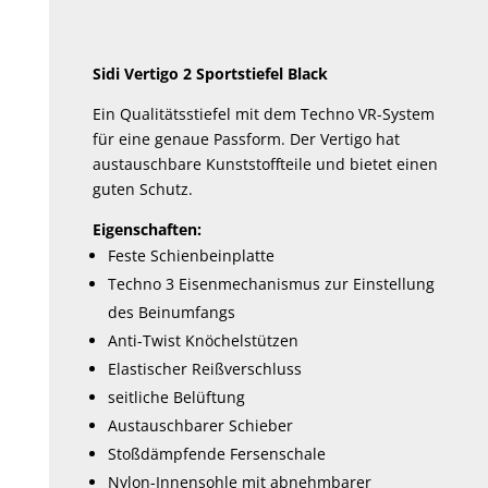
Optionen
können
Sidi Vertigo 2 Sportstiefel Black
auf
der
Ein Qualitätsstiefel mit dem Techno VR-System
Produktseite
für eine genaue Passform. Der Vertigo hat
austauschbare Kunststoffteile und bietet einen
gewählt
guten Schutz.
werden
Eigenschaften:
Feste Schienbeinplatte
Techno 3 Eisenmechanismus zur Einstellung
des Beinumfangs
Anti-Twist Knöchelstützen
Elastischer Reißverschluss
seitliche Belüftung
Austauschbarer Schieber
Stoßdämpfende Fersenschale
Nylon-Innensohle mit abnehmbarer