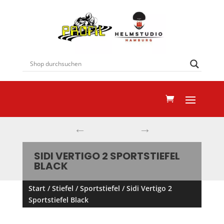
←
→
SIDI VERTIGO 2 SPORTSTIEFEL
BLACK
Start
/
Stiefel
/
Sportstiefel
/ Sidi Vertigo 2
Sportstiefel Black