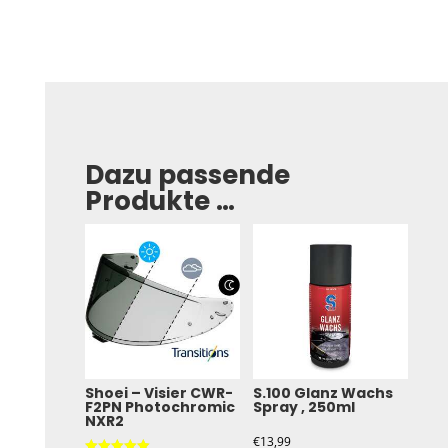
Dazu passende
Produkte …
Shoei – Visier CWR-
S.100 Glanz Wachs
F2PN Photochromic
Spray , 250ml
NXR2
€
13,99