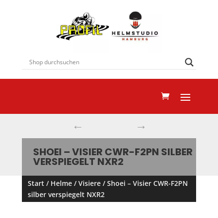
←
→
SHOEI – VISIER CWR-F2PN SILBER
VERSPIEGELT NXR2
Start
/
Helme
/
Visiere
/ Shoei – Visier CWR-F2PN
silber verspiegelt NXR2