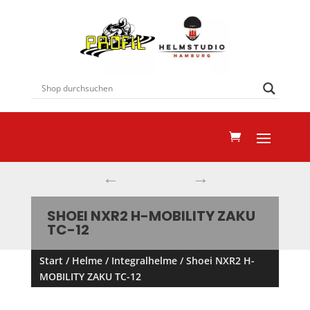
←
→
SHOEI NXR2 H-MOBILITY ZAKU
TC-12
Start
/
Helme
/
Integralhelme
/ Shoei NXR2 H-
MOBILITY ZAKU TC-12