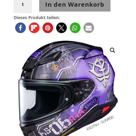
In den Warenkorb
NXR2
H-
Dieses Produkt teilen:
MOBILITY
ZAKU
TC-
12
Menge