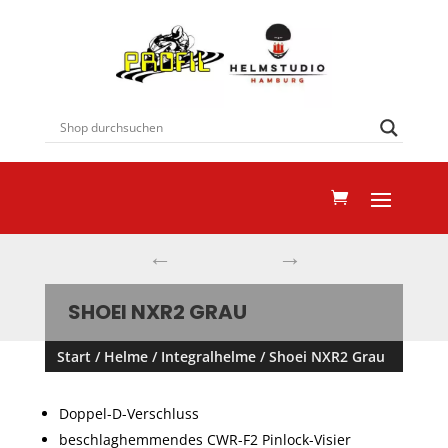
←
→
SHOEI NXR2 GRAU
Start
/
Helme
/
Integralhelme
/ Shoei NXR2 Grau
Doppel-D-Verschluss
beschlaghemmendes CWR-F2 Pinlock-Visier