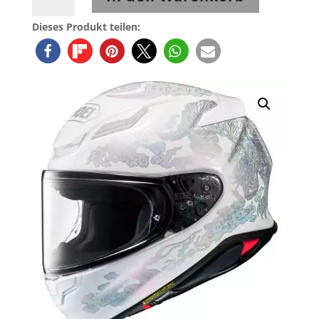
NXR2
FEARLESS
Dieses Produkt teilen:
TC-
6
Menge