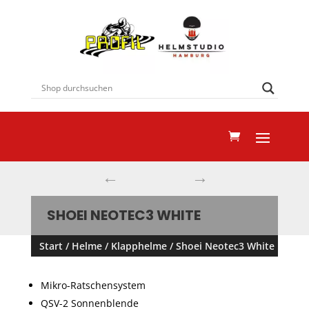
←
→
SHOEI NEOTEC3 WHITE
Start
/
Helme
/
Klapphelme
/ Shoei Neotec3 White
Mikro-Ratschensystem
QSV-2 Sonnenblende