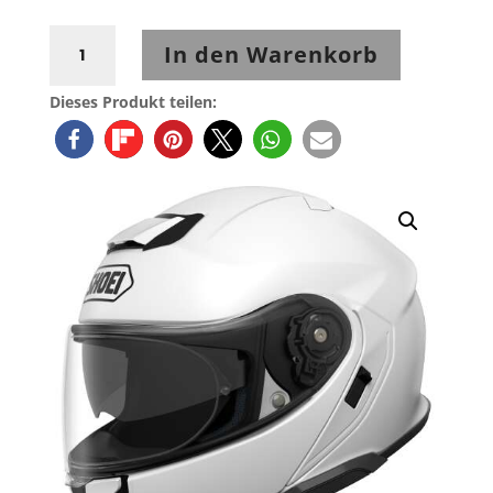
Shoei
In den Warenkorb
Neotec3
White
Dieses Produkt teilen:
Menge