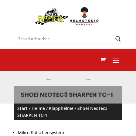
←
→
SHOEI NEOTEC3 SHARPEN TC-1
Start
/
Helme
/
Klapphelme
/ Shoei Neotec3
SHARPEN TC-1
Mikro-Ratschensystem