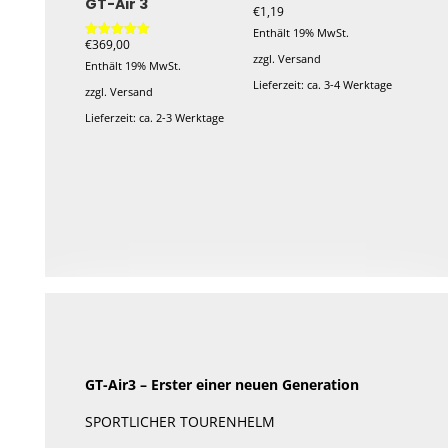
GT-Air 3
€
1,19
Enthält 19% MwSt.
€
369,00
Bewertet mit
zzgl.
Versand
5.00
Enthält 19% MwSt.
von 5
Lieferzeit: ca. 3-4 Werktage
zzgl.
Versand
Lieferzeit: ca. 2-3 Werktage
GT-Air3 – Erster einer neuen Generation
SPORTLICHER TOURENHELM