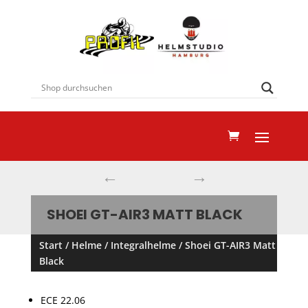
←
→
SHOEI GT-AIR3 MATT BLACK
Start
/
Helme
/
Integralhelme
/ Shoei GT-AIR3 Matt
Black
ECE 22.06