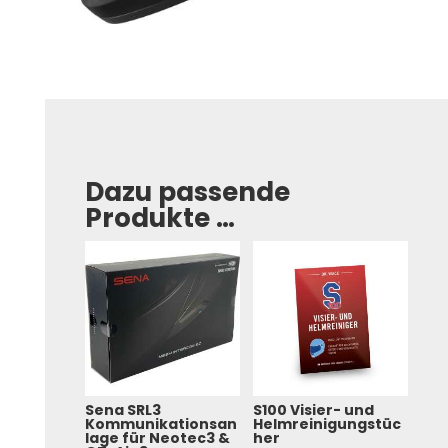
Dazu passende
Produkte …
Sena SRL3
S100 Visier- und
Kommunikationsan
Helmreinigungstüc
lage für Neotec3 &
her