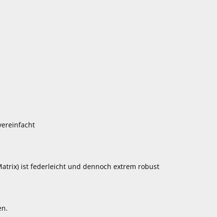
vereinfacht
atrix) ist federleicht und dennoch extrem robust
en.