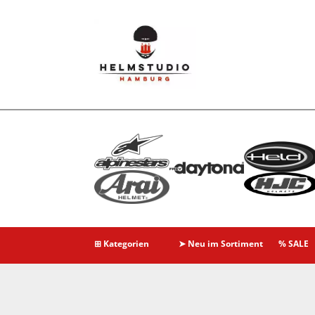
⊞ Kategorien
➤ Neu im Sortiment
% SALE