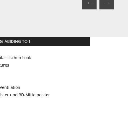
←
→
06 ABIDING TC-1
klassischen Look
tures
Ventilation
ter und 3D-Mittelpolster