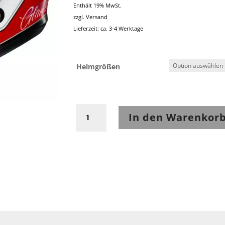
Enthält 19% MwSt.
zzgl.
Versand
Lieferzeit: ca. 3-4 Werktage
Helmgrößen
Shoei
In den Warenkor
Glamster06
ABIDING
TC-
1
Menge