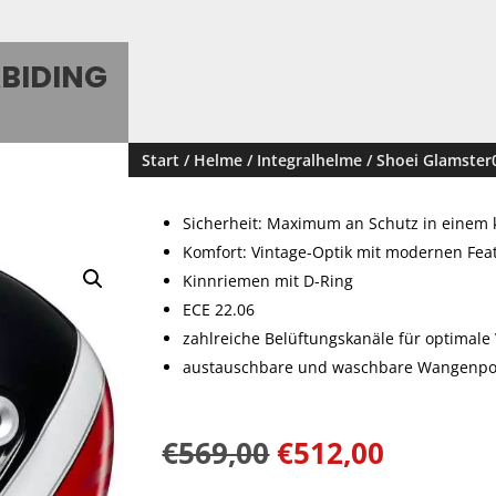
ABIDING
Start
/
Helme
/
Integralhelme
/ Shoei Glamster
Sicherheit: Maximum an Schutz in einem 
Komfort: Vintage-Optik mit modernen Fea
Kinnriemen mit D-Ring
ECE 22.06
zahlreiche Belüftungskanäle für optimale 
austauschbare und waschbare Wangenpols
€
569,00
€
512,00