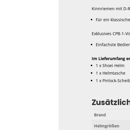
Kinnriemen mit D-R
Für ein klassisch
Exklusives CPB-1-Vis
Einfachste Bedie
Im Lieferumfang en
1 x Shoei Helm
1 x Helmtasche
1 x Pinlock-Schei
Zusätzlic
Brand
Helmgrößen