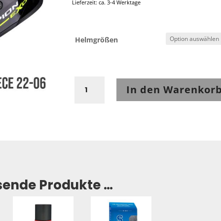
Lieferzeit: ca. 3-4 Werktage
Helmgrößen
Scorpion
In den Warenkor
VX-
16
EVO
AIR
Fusion
schwarz-
neongelb
Menge
sende Produkte …