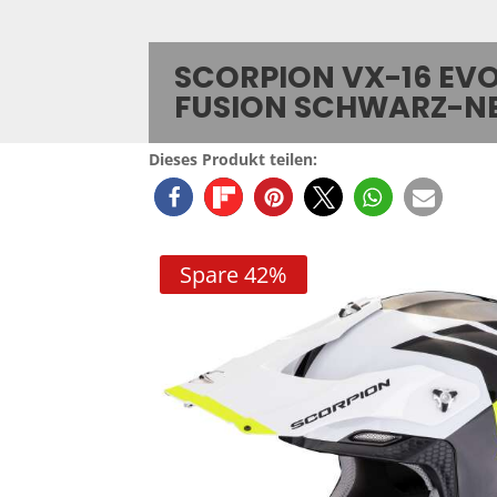
SCORPION VX-16 EVO
FUSION SCHWARZ-N
Dieses Produkt teilen:
Spare 42%