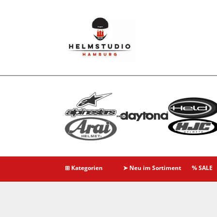
⊞ Kategorien
➤ Neu im Sortiment
% SALE