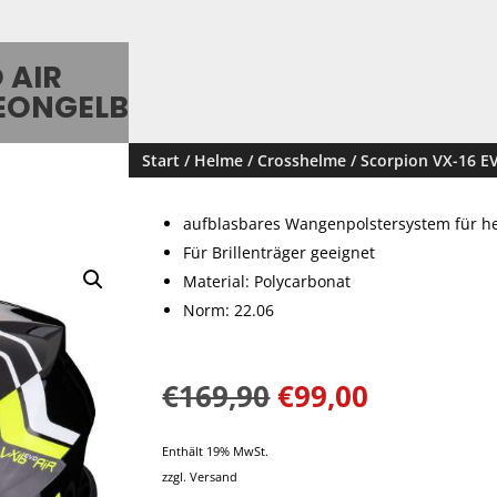
 AIR
EONGELB
Start
/
Helme
/
Crosshelme
/ Scorpion VX-16 E
aufblasbares Wangenpolstersystem für he
Für Brillenträger geeignet
Material: Polycarbonat
Norm: 22.06
€
169,90
€
99,00
Enthält 19% MwSt.
zzgl.
Versand