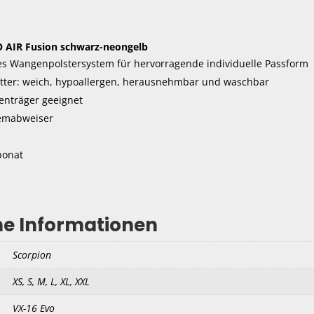
O AIR Fusion schwarz-neongelb
ares Wangenpolstersystem für hervorragende individuelle Passform
tter: weich, hypoallergen, herausnehmbar und waschbar
lenträger geeignet
emabweiser
bonat
he Informationen
Scorpion
XS, S, M, L, XL, XXL
VX-16 Evo