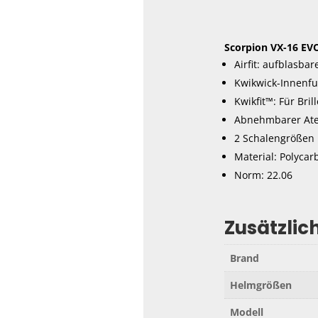
Scorpion VX-16 EV
Airfit: aufblasb
Kwikwick-Innenfu
Kwikfit™: Für Bril
Abnehmbarer At
2 Schalengrößen
Material: Polycar
Norm: 22.06
Zusätzlic
Brand
Helmgrößen
Modell