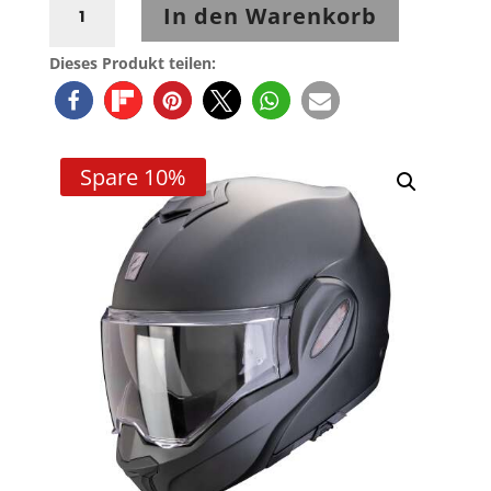
In den Warenkorb
EXO-
Tech
Dieses Produkt teilen:
EVO
PRO
perlmutt-
mattschwarz
Spare 10%
Menge