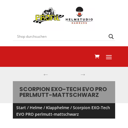
←
→
SCORPION EXO-TECH EVO PRO
PERLMUTT-MATTSCHWARZ
Start
/
Helme
/
Klapphelme
/ Scorpion EXO-Tech
EVO PRO perlmutt-mattschwarz