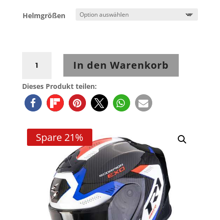
Helmgrößen
Scorpion
In den Warenkorb
EXO-
R1
Dieses Produkt teilen:
EVO
Carbon
Air
PROPEL
Spare 21%
Schwarz-
Weiß-
Rot
Menge