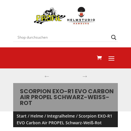
←
→
SCORPION EXO-R1 EVO CARBON
AIR PROPEL SCHWARZ-WEISS-R
OT
Start
/
Helme
/
Integralhelme
/ Scorpion EXO-R1
EVO Carbon Air PROPEL Schwarz-Weiß-Rot