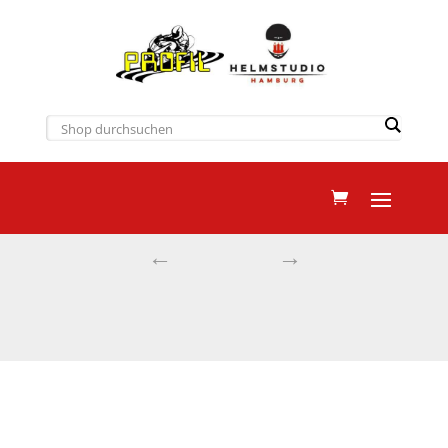
←
→
SCORPION EXO-GT SP AIR
SCHWARZ PERLMUTT MATT
Start
Helme
Integralhelme