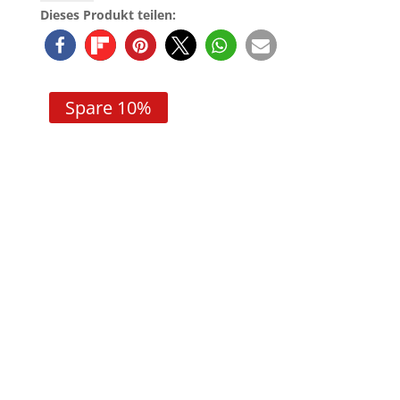
GT
Dieses Produkt teilen:
SP
AIR
Schwarz
Perlmutt
Spare 10%
Matt
Menge