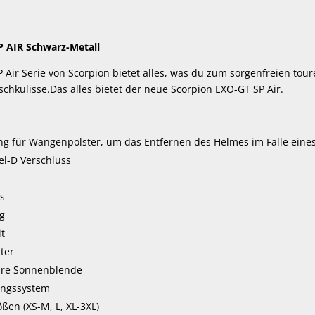
P AIR Schwarz-Metall
Air Serie von Scorpion bietet alles, was du zum sorgenfreien tour
schkulisse.Das alles bietet der neue Scorpion EXO-GT SP Air.
ung für Wangenpolster, um das Entfernen des Helmes im Falle eine
el-D Verschluss
as
g
it
ter
bare Sonnenblende
ungssystem
ßen (XS-M, L, XL-3XL)