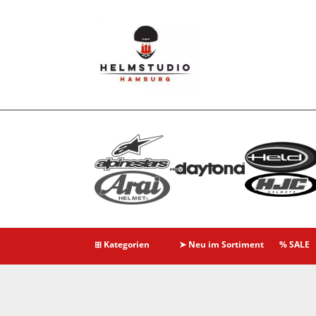
⊞ Kategorien
➤ Neu im Sortiment
% SALE