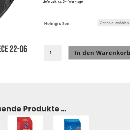
Lieferzeit: ca. 3-4 Werktage
Helmgrößen
Scorpion
In den Warenkor
EXO-
GT
SP
AIR
Schwarz-
Metall
Menge
sende Produkte …