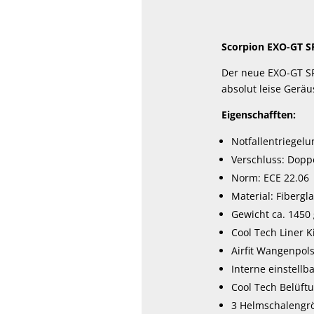
Scorpion EXO-GT S
Der neue EXO-GT SP 
absolut leise Geräu
Eigenschafften:
Notfallentriegel
Verschluss: Dopp
Norm: ECE 22.06
Material: Fibergl
Gewicht ca. 1450 
Cool Tech Liner K
Airfit Wangenpols
Interne einstell
Cool Tech Belüft
3 Helmschalengrö