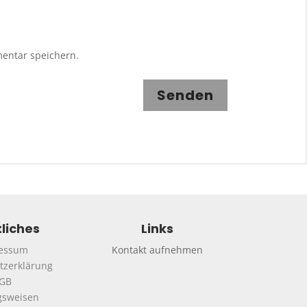
entar speichern.
Senden
liches
Links
essum
Kontakt aufnehmen
tzerklärung
GB
gsweisen