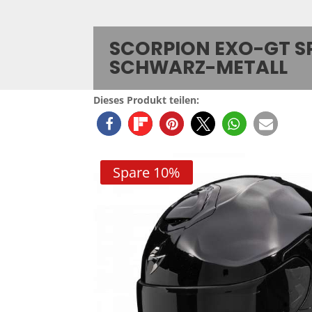
SCORPION EXO-GT SP
SCHWARZ-METALL
Dieses Produkt teilen:
Spare 10%