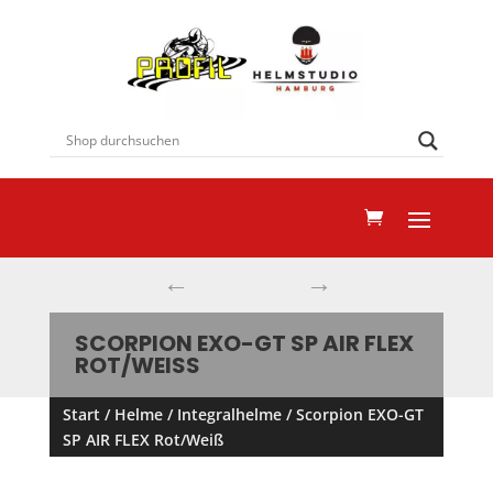
←
→
SCORPION EXO-GT SP AIR FLEX
ROT/WEISS
Start
/
Helme
/
Integralhelme
/ Scorpion EXO-GT
SP AIR FLEX Rot/Weiß