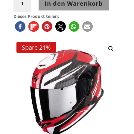
In den Warenkorb
EXO-
GT
Dieses Produkt teilen:
SP
AIR
FLEX
Rot/Weiß
Spare 21%
Menge