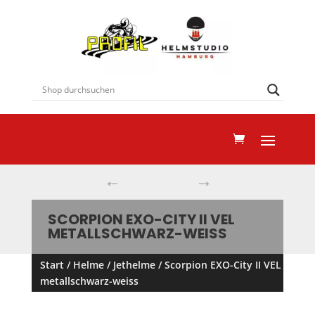
←
→
SCORPION EXO-CITY II VEL
METALLSCHWARZ-WEISS
Start
/
Helme
/
Jethelme
/ Scorpion EXO-City II VEL
metallschwarz-weiss