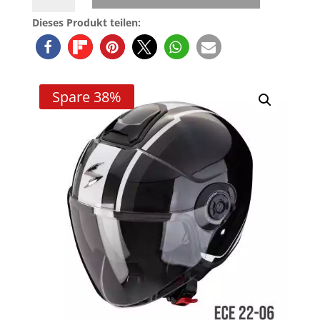
City
Dieses Produkt teilen:
II
VEL
metallschwarz-
weiss
Spare 38%
Menge